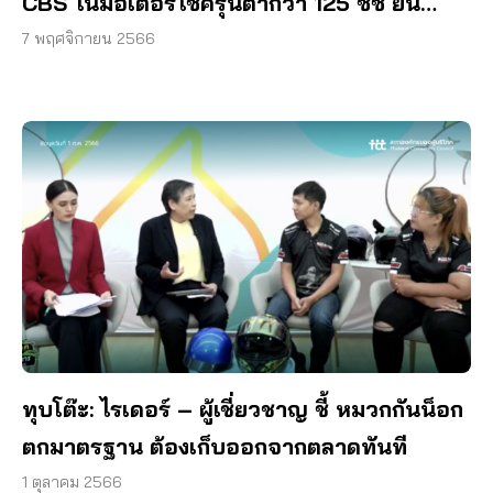
CBS ในมอเตอร์ไซค์รุ่นต่ำกว่า 125 ซีซี ยัน
กระทบความปลอดภัยผู้บริโภค
7 พฤศจิกายน 2566
ทุบโต๊ะ: ไรเดอร์ – ผู้เชี่ยวชาญ ชี้ หมวกกันน็อก
ตกมาตรฐาน ต้องเก็บออกจากตลาดทันที
1 ตุลาคม 2566