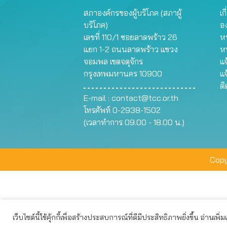
สภาองค์กรของผู้บริโภค (สภาผู้
เก
บริโภค)
อ
เลขที่ 110/1 ซอยลาดพร้าว 26
หน
แยก 1-2 ถนนลาดพร้าว แขวง
ห
จอมพล เขตจตุจักร
แจ
กรุงเทพมหานคร 10900
แจ
ต
E-mail :
contact@tcc.or.th
โทรศัพท์ 0-2938-1502
(เวลาทำการ 09.00 - 18.00 น.)
Copy
เว็บไซต์นี้ใช้คุ้กกี้เพื่อสร้างประสบการณ์ที่ดีมีประสิทธิภาพยิ่งขึ้น อ่านเพิ่
เว็บไซต์นี้ใช้คุกกี้เพื่อมอบประสบการณ์การใช้งานที่ดีให้แก่ท