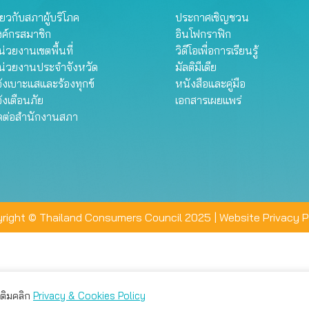
ี่ยวกับสภาผู้บริโภค
ประกาศเชิญชวน
งค์กรสมาชิก
อินโฟกราฟิก
่วยงานเขตพื้นที่
วิดีโอเพื่อการเรียนรู้
น่วยงานประจำจังหวัด
มัลติมีเดีย
้งเบาะแสและร้องทุกข์
หนังสือและคู่มือ
้งเตือนภัย
เอกสารเผยแพร่
ิดต่อสำนักงานสภา
right © Thailand Consumers Council 2025 |
Website Privacy P
มเติมคลิก
Privacy & Cookies Policy
่าน คุณสามารถเลือกตั้งค่าความเป็นส่วนตัวได้