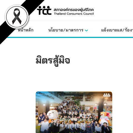
Skip
to
content
หน้าหลัก
นโยบาย/มาตรการ
แจ้งเบาะแส/ร้องท
มิตรสู้มิจ