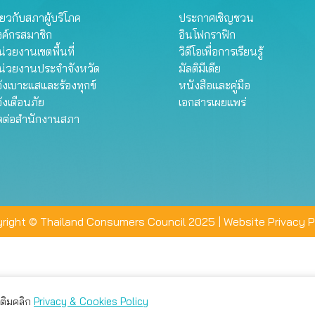
ี่ยวกับสภาผู้บริโภค
ประกาศเชิญชวน
งค์กรสมาชิก
อินโฟกราฟิก
่วยงานเขตพื้นที่
วิดีโอเพื่อการเรียนรู้
น่วยงานประจำจังหวัด
มัลติมีเดีย
้งเบาะแสและร้องทุกข์
หนังสือและคู่มือ
้งเตือนภัย
เอกสารเผยแพร่
ิดต่อสำนักงานสภา
right © Thailand Consumers Council 2025 |
Website Privacy P
มเติมคลิก
Privacy & Cookies Policy
่าน คุณสามารถเลือกตั้งค่าความเป็นส่วนตัวได้