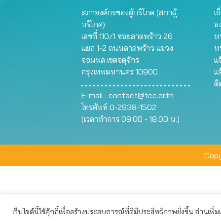
สภาองค์กรของผู้บริโภค (สภาผู้
เก
บริโภค)
อ
เลขที่ 110/1 ซอยลาดพร้าว 26
หน
แยก 1-2 ถนนลาดพร้าว แขวง
ห
จอมพล เขตจตุจักร
แจ
กรุงเทพมหานคร 10900
แจ
ต
E-mail :
contact@tcc.or.th
โทรศัพท์ 0-2938-1502
(เวลาทำการ 09.00 - 18.00 น.)
Copy
เว็บไซต์นี้ใช้คุ้กกี้เพื่อสร้างประสบการณ์ที่ดีมีประสิทธิภาพยิ่งขึ้น อ่านเพิ่
เว็บไซต์นี้ใช้คุกกี้เพื่อมอบประสบการณ์การใช้งานที่ดีให้แก่ท