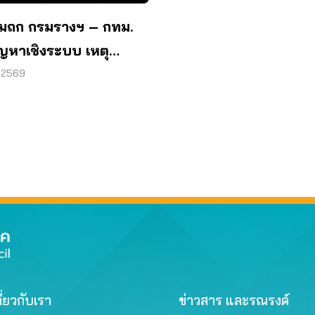
ยมถก กรมรางฯ – กทม.
ัญหาเชิงระบบ เหตุ
ฟชนรถเมล์’
. 2569
ี่ยวกับเรา
ข่าวสาร และรณรงค์