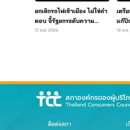
ยกเลิกรถไฟเข้าเมือง ไม่ใช่คำ
เตรี
ตอบ จี้รัฐยกระดับความ
แก้ป
ปลอดภัย
‘รถไ
21 พ.ค. 2569
19 พ.ค
ติดต่อสภา
เก