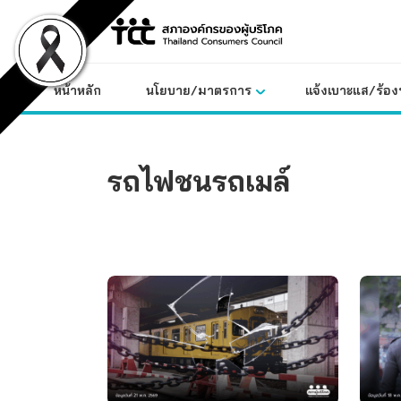
Skip
to
content
หน้าหลัก
นโยบาย/มาตรการ
แจ้งเบาะแส/ร้องท
รถไฟชนรถเมล์