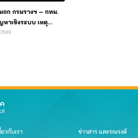
ยมถก กรมรางฯ – กทม.
ัญหาเชิงระบบ เหตุ
ฟชนรถเมล์’
. 2569
ี่ยวกับเรา
ข่าวสาร และรณรงค์