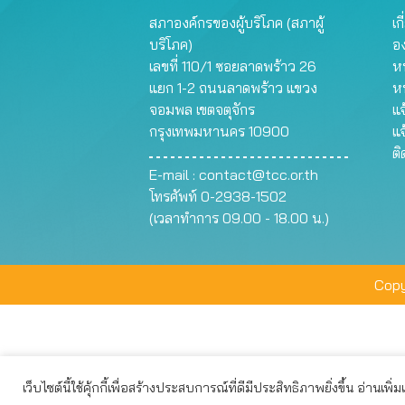
สภาองค์กรของผู้บริโภค (สภาผู้
เก
บริโภค)
อ
เลขที่ 110/1 ซอยลาดพร้าว 26
หน
แยก 1-2 ถนนลาดพร้าว แขวง
ห
จอมพล เขตจตุจักร
แจ
กรุงเทพมหานคร 10900
แจ
ต
E-mail :
contact@tcc.or.th
โทรศัพท์ 0-2938-1502
(เวลาทำการ 09.00 - 18.00 น.)
Copy
เว็บไซต์นี้ใช้คุ้กกี้เพื่อสร้างประสบการณ์ที่ดีมีประสิทธิภาพยิ่งขึ้น อ่านเพิ่
เว็บไซต์นี้ใช้คุกกี้เพื่อมอบประสบการณ์การใช้งานที่ดีให้แก่ท