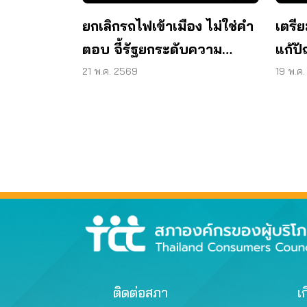
ยกเลิกรถไฟเข้าเมือง ไม่ใช่คำ
เตรี
ตอบ จี้รัฐยกระดับความ
แก้ป
ปลอดภัย
‘รถไ
21 พ.ค. 2569
19 พ.ค
ติดต่อสภา
เก