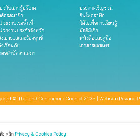
ี่ยวกับสภาผู้บริโภค
ประกาศเชิญชวน
งค์กรสมาชิก
อินโฟกราฟิก
่วยงานเขตพื้นที่
วิดีโอเพื่อการเรียนรู้
น่วยงานประจำจังหวัด
มัลติมีเดีย
้งเบาะแสและร้องทุกข์
หนังสือและคู่มือ
้งเตือนภัย
เอกสารเผยแพร่
ิดต่อสำนักงานสภา
right © Thailand Consumers Council 2025 |
Website Privacy P
มเติมคลิก
Privacy & Cookies Policy
่าน คุณสามารถเลือกตั้งค่าความเป็นส่วนตัวได้