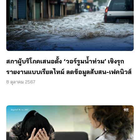
สภาผู้บริโภคเสนอตั้ง ‘วอร์รูมน้ำท่วม’ เชิงรุก
รายงานแบบเรียลไทม์ ลดข้อมูลสับสน-เฟคนิวส์
8 ตุลาคม 2567