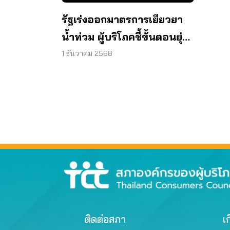
รัฐเร่งออกมาตรการเยียวยา
น้ำท่วม ผู้บริโภคชี้ขั้นตอนยุ่ง
ยาก
1 ธันวาคม 2568
ติดต่อสภา
เก