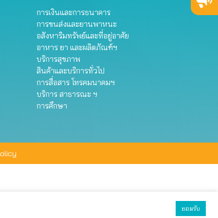
การเงินและการธนาคาร
การขนส่งและยานพาหนะ
อสังหาริมทรัพย์และที่อยู่อาศัย
อาหาร ยา และผลิตภัณฑ์ฯ
บริการสุขภาพ
สินค้าและบริการทั่วไป
การสื่อสาร โทรคมนาคมฯ
บริการ สาธารณะ ฯ
การศึกษา
olicy
ยอมรับ
ยอมรับทั้งหมด
ตั้งค่า
ปฏิเสธ