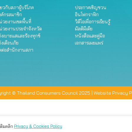
ี่ยวกับสภาผู้บริโภค
ประกาศเชิญชวน
งค์กรสมาชิก
อินโฟกราฟิก
่วยงานเขตพื้นที่
วิดีโอเพื่อการเรียนรู้
น่วยงานประจำจังหวัด
มัลติมีเดีย
้งเบาะแสและร้องทุกข์
หนังสือและคู่มือ
้งเตือนภัย
เอกสารเผยแพร่
ิดต่อสำนักงานสภา
right © Thailand Consumers Council 2025 |
Website Privacy P
มเติมคลิก
Privacy & Cookies Policy
่าน คุณสามารถเลือกตั้งค่าความเป็นส่วนตัวได้