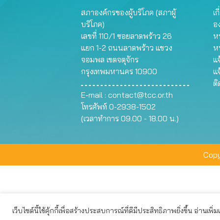
สภาองค์กรของผู้บริโภค (สภาผู้
เก
บริโภค)
อ
เลขที่ 110/1 ซอยลาดพร้าว 26
หน
แยก 1-2 ถนนลาดพร้าว แขวง
ห
จอมพล เขตจตุจักร
แจ
กรุงเทพมหานคร 10900
แจ
ต
E-mail :
contact@tcc.or.th
โทรศัพท์ 0-2938-1502
(เวลาทำการ 09.00 - 18.00 น.)
Copy
เว็บไซต์นี้ใช้คุ้กกี้เพื่อสร้างประสบการณ์ที่ดีมีประสิทธิภาพยิ่งขึ้น อ่านเพิ่
เว็บไซต์นี้ใช้คุกกี้เพื่อมอบประสบการณ์การใช้งานที่ดีให้แก่ท