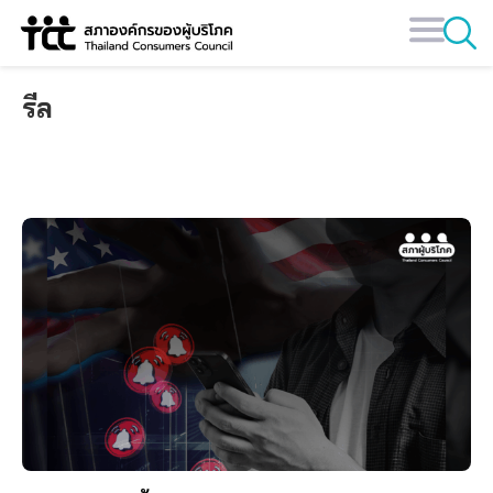
Skip
to
content
รีล