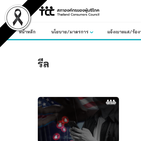
Skip
to
content
หน้าหลัก
นโยบาย/มาตรการ
แจ้งเบาะแส/ร้องท
รีล