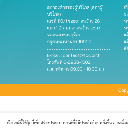
สภาองค์กรของผู้บริโภค (สภาผู้
เก
บริโภค)
อ
เลขที่ 110/1 ซอยลาดพร้าว 26
หน
แยก 1-2 ถนนลาดพร้าว แขวง
ห
จอมพล เขตจตุจักร
แจ
กรุงเทพมหานคร 10900
แจ
ต
E-mail :
contact@tcc.or.th
โทรศัพท์ 0-2938-1502
(เวลาทำการ 09.00 - 18.00 น.)
Copy
เว็บไซต์นี้ใช้คุ้กกี้เพื่อสร้างประสบการณ์ที่ดีมีประสิทธิภาพยิ่งขึ้น อ่านเพิ่
เว็บไซต์นี้ใช้คุกกี้เพื่อมอบประสบการณ์การใช้งานที่ดีให้แก่ท