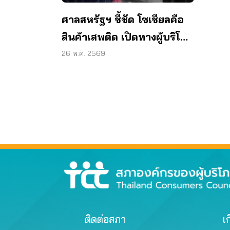
ศาลสหรัฐฯ ชี้ชัด โซเชียลคือ
สินค้าเสพติด เปิดทางผู้บริโภค
ไทยฟ้องเมตา
26 พ.ค. 2569
ติดต่อสภา
เก