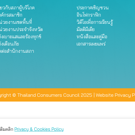
ี่ยวกับสภาผู้บริโภค
ประกาศเชิญชวน
งค์กรสมาชิก
อินโฟกราฟิก
่วยงานเขตพื้นที่
วิดีโอเพื่อการเรียนรู้
น่วยงานประจำจังหวัด
มัลติมีเดีย
้งเบาะแสและร้องทุกข์
หนังสือและคู่มือ
้งเตือนภัย
เอกสารเผยแพร่
ิดต่อสำนักงานสภา
right © Thailand Consumers Council 2025 |
Website Privacy P
มเติมคลิก
Privacy & Cookies Policy
่าน คุณสามารถเลือกตั้งค่าความเป็นส่วนตัวได้