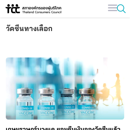
Skip
to
content
วัคซีนทางเลือก
เกษมราษฎร์บางแค ยอมคืนเงินจองวัคซีนแล้ว