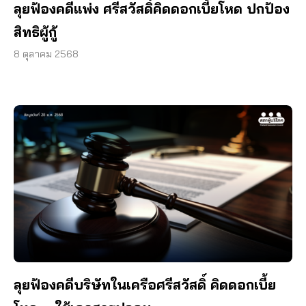
ลุยฟ้องคดีแพ่ง ศรีสวัสดิ์คิดดอกเบี้ยโหด ปกป้อง
สิทธิผู้กู้
8 ตุลาคม 2568
ลุยฟ้องคดีบริษัทในเครือศรีสวัสดิ์ คิดดอกเบี้ย