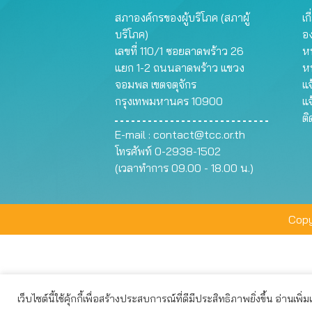
สภาองค์กรของผู้บริโภค (สภาผู้
เก
บริโภค)
อ
เลขที่ 110/1 ซอยลาดพร้าว 26
หน
แยก 1-2 ถนนลาดพร้าว แขวง
ห
จอมพล เขตจตุจักร
แจ
กรุงเทพมหานคร 10900
แจ
ต
E-mail :
contact@tcc.or.th
โทรศัพท์ 0-2938-1502
(เวลาทำการ 09.00 - 18.00 น.)
Copy
เว็บไซต์นี้ใช้คุ้กกี้เพื่อสร้างประสบการณ์ที่ดีมีประสิทธิภาพยิ่งขึ้น อ่านเพิ่
เว็บไซต์นี้ใช้คุกกี้เพื่อมอบประสบการณ์การใช้งานที่ดีให้แก่ท