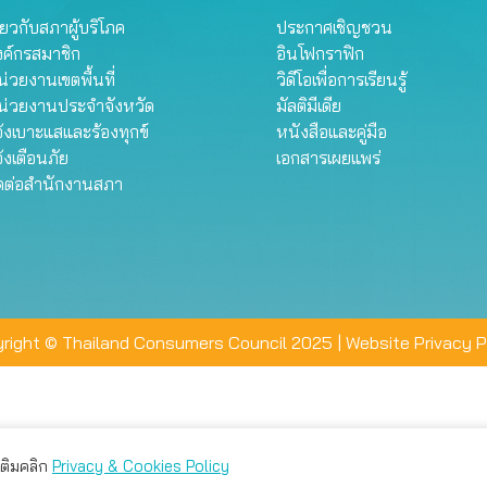
ี่ยวกับสภาผู้บริโภค
ประกาศเชิญชวน
งค์กรสมาชิก
อินโฟกราฟิก
่วยงานเขตพื้นที่
วิดีโอเพื่อการเรียนรู้
น่วยงานประจำจังหวัด
มัลติมีเดีย
้งเบาะแสและร้องทุกข์
หนังสือและคู่มือ
้งเตือนภัย
เอกสารเผยแพร่
ิดต่อสำนักงานสภา
right © Thailand Consumers Council 2025 |
Website Privacy P
มเติมคลิก
Privacy & Cookies Policy
่าน คุณสามารถเลือกตั้งค่าความเป็นส่วนตัวได้