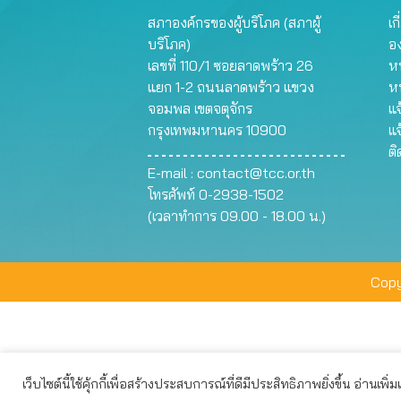
สภาองค์กรของผู้บริโภค (สภาผู้
เก
บริโภค)
อ
เลขที่ 110/1 ซอยลาดพร้าว 26
หน
แยก 1-2 ถนนลาดพร้าว แขวง
ห
จอมพล เขตจตุจักร
แจ
กรุงเทพมหานคร 10900
แจ
ต
E-mail :
contact@tcc.or.th
โทรศัพท์ 0-2938-1502
(เวลาทำการ 09.00 - 18.00 น.)
Copy
เว็บไซต์นี้ใช้คุ้กกี้เพื่อสร้างประสบการณ์ที่ดีมีประสิทธิภาพยิ่งขึ้น อ่านเพิ่
เว็บไซต์นี้ใช้คุกกี้เพื่อมอบประสบการณ์การใช้งานที่ดีให้แก่ท