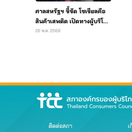
ศาลสหรัฐฯ ชี้ชัด โซเชียลคือ
สินค้าเสพติด เปิดทางผู้บริโภค
ไทยฟ้องเมตา
26 พ.ค. 2569
ติดต่อสภา
เก