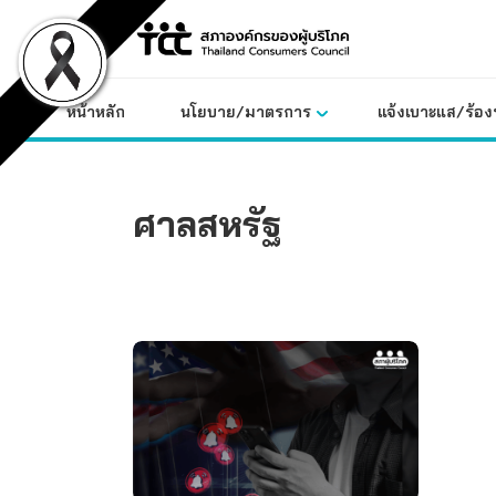
Skip
to
content
หน้าหลัก
นโยบาย/มาตรการ
แจ้งเบาะแส/ร้องท
ศาลสหรัฐ