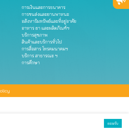
การเงินและการธนาคาร
การขนส่งและยานพาหนะ
อสังหาริมทรัพย์และที่อยู่อาศัย
อาหาร ยา และผลิตภัณฑ์ฯ
บริการสุขภาพ
สินค้าและบริการทั่วไป
การสื่อสาร โทรคมนาคมฯ
บริการ สาธารณะ ฯ
การศึกษา
olicy
ยอมรับ
ยอมรับทั้งหมด
ตั้งค่า
ปฏิเสธ