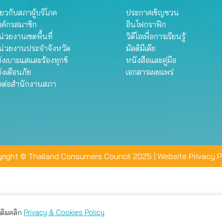
ี่ยวกับสภาผู้บริโภค
ประกาศเชิญชวน
งค์กรสมาชิก
อินโฟกราฟิก
่วยงานเขตพื้นที่
วิดีโอเพื่อการเรียนรู้
น่วยงานประจำจังหวัด
มัลติมีเดีย
้งเบาะแสและร้องทุกข์
หนังสือและคู่มือ
้งเตือนภัย
เอกสารเผยแพร่
ิดต่อสำนักงานสภา
right © Thailand Consumers Council 2025 |
Website Privacy P
มเติมคลิก
Privacy & Cookies Policy
่าน คุณสามารถเลือกตั้งค่าความเป็นส่วนตัวได้