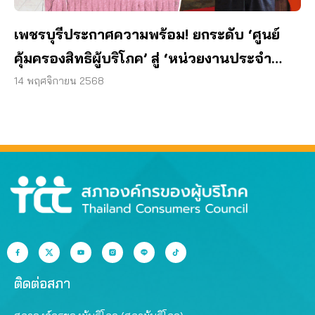
เพชรบุรีประกาศความพร้อม! ยกระดับ ‘ศูนย์
คุ้มครองสิทธิผู้บริโภค’ สู่ ‘หน่วยงานประจำ
จังหวัด’
14 พฤศจิกายน 2568
ติดต่อสภา