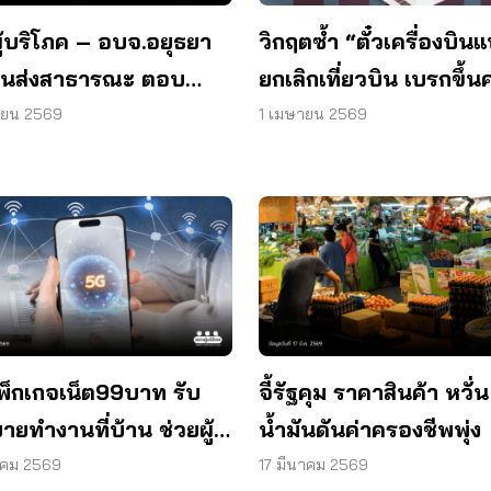
ู้บริโภค – อบจ.อยุธยา
วิกฤตซ้ำ “ตั๋วเครื่องบิน
ขนส่งสาธารณะ ตอบ
ยกเลิกเที่ยวบิน เบรกขึ้นค
คนพื้นที่
ธรรมเนียม
ายน 2569
1 เมษายน 2569
พ็กเกจเน็ต99บาท รับ
จี้รัฐคุม ราคาสินค้า หวั่น
ยทำงานที่บ้าน ช่วยผู้มี
น้ำมันดันค่าครองชีพพุ่ง
ด้น้อย
าคม 2569
17 มีนาคม 2569