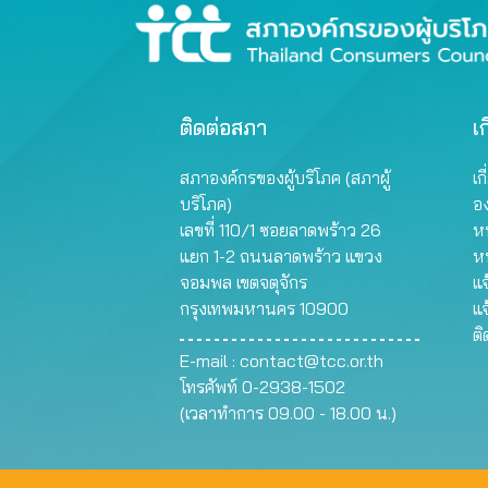
ติดต่อสภา
เก
สภาองค์กรของผู้บริโภค (สภาผู้
เก
บริโภค)
อ
เลขที่ 110/1 ซอยลาดพร้าว 26
หน
แยก 1-2 ถนนลาดพร้าว แขวง
ห
จอมพล เขตจตุจักร
แจ
กรุงเทพมหานคร 10900
แจ
ต
E-mail :
contact@tcc.or.th
โทรศัพท์ 0-2938-1502
(เวลาทำการ 09.00 - 18.00 น.)