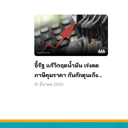
จี้รัฐ แก้วิกฤตน้ำมัน เร่งลด
ภาษีคุมราคา กันกักตุนเก็ง
กำไร
16 มีนาคม 2569