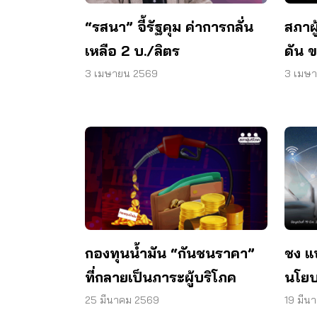
“รสนา” จี้รัฐคุม ค่าการกลั่น
สภาผ
เหลือ 2 บ./ลิตร
ดัน 
โจทย์
3 เมษายน 2569
3 เมษ
กองทุนน้ำมัน “กันชนราคา”
ชง แ
ที่กลายเป็นภาระผู้บริโภค
นโยบา
รายไ
25 มีนาคม 2569
19 มีน