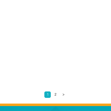
1
2
>