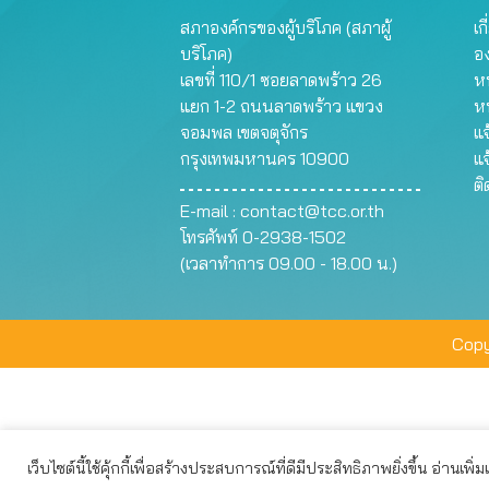
สภาองค์กรของผู้บริโภค (สภาผู้
เก
บริโภค)
อ
เลขที่ 110/1 ซอยลาดพร้าว 26
หน
แยก 1-2 ถนนลาดพร้าว แขวง
ห
จอมพล เขตจตุจักร
แจ
กรุงเทพมหานคร 10900
แจ
ต
E-mail :
contact@tcc.or.th
โทรศัพท์ 0-2938-1502
(เวลาทำการ 09.00 - 18.00 น.)
Copy
เว็บไซต์นี้ใช้คุ้กกี้เพื่อสร้างประสบการณ์ที่ดีมีประสิทธิภาพยิ่งขึ้น อ่านเพิ่
เว็บไซต์นี้ใช้คุกกี้เพื่อมอบประสบการณ์การใช้งานที่ดีให้แก่ท