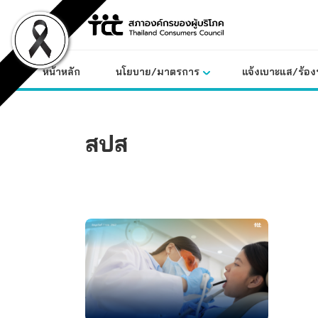
Skip
to
content
หน้าหลัก
นโยบาย/มาตรการ
แจ้งเบาะแส/ร้องท
สปส