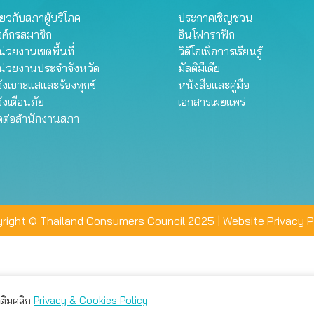
ี่ยวกับสภาผู้บริโภค
ประกาศเชิญชวน
งค์กรสมาชิก
อินโฟกราฟิก
่วยงานเขตพื้นที่
วิดีโอเพื่อการเรียนรู้
น่วยงานประจำจังหวัด
มัลติมีเดีย
้งเบาะแสและร้องทุกข์
หนังสือและคู่มือ
้งเตือนภัย
เอกสารเผยแพร่
ิดต่อสำนักงานสภา
right © Thailand Consumers Council 2025 |
Website Privacy P
มเติมคลิก
Privacy & Cookies Policy
่าน คุณสามารถเลือกตั้งค่าความเป็นส่วนตัวได้