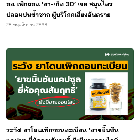
อย. เพิกถอน ‘ยา-เก็ท 30’ เจอ สมุนไพร
ปลอมปนซ้ำซาก ผู้บริโภคเสี่ยงอันตราย
28 พฤศจิกายน 2568
ระวัง! ยาโดนเพิกถอนทะเบียน ‘ยาขมิ้นชัน