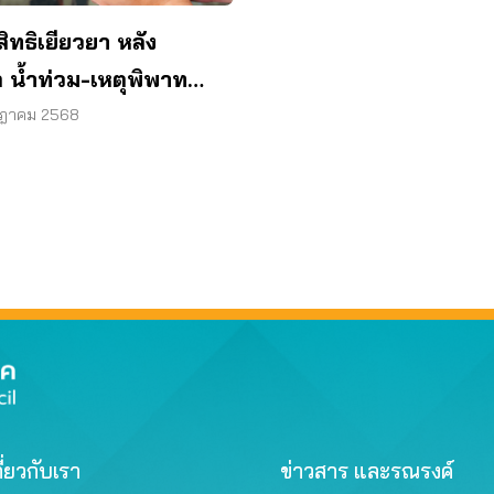
 สิทธิเยียวยา หลัง
ต น้ำท่วม-เหตุพิพาท
ดน มีอะไรบ้าง
กฎาคม 2568
ี่ยวกับเรา
ข่าวสาร และรณรงค์