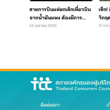
สายการบินแห่ยกเลิกเที่ยวบิน
เช็ก!
จากน้ำมันแพง ต้องมีการ
วิกฤ
เยียวยา ชดเชยให้แก่ผู้บริโภค
ชายแ
24 เมษายน 2569
31 กร
ติดต่อสภา
เก