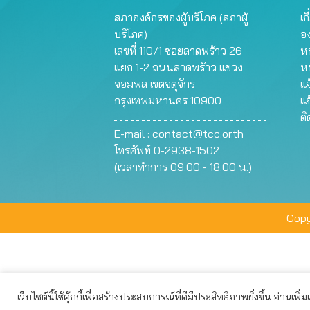
สภาองค์กรของผู้บริโภค (สภาผู้
เก
บริโภค)
อ
เลขที่ 110/1 ซอยลาดพร้าว 26
หน
แยก 1-2 ถนนลาดพร้าว แขวง
ห
จอมพล เขตจตุจักร
แจ
กรุงเทพมหานคร 10900
แจ
ต
E-mail :
contact@tcc.or.th
โทรศัพท์ 0-2938-1502
(เวลาทำการ 09.00 - 18.00 น.)
Copy
เว็บไซต์นี้ใช้คุ้กกี้เพื่อสร้างประสบการณ์ที่ดีมีประสิทธิภาพยิ่งขึ้น อ่านเพิ่
เว็บไซต์นี้ใช้คุกกี้เพื่อมอบประสบการณ์การใช้งานที่ดีให้แก่ท