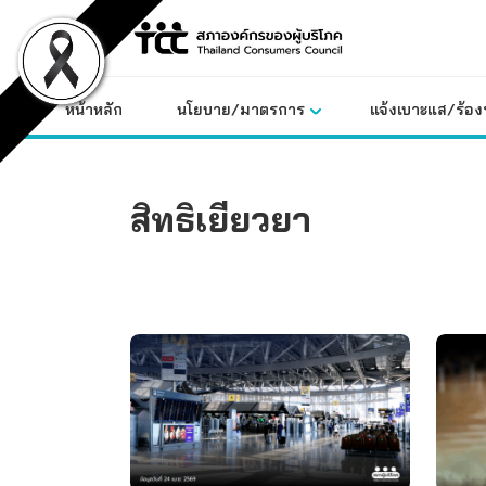
Skip
to
content
หน้าหลัก
นโยบาย/มาตรการ
แจ้งเบาะแส/ร้องท
สิทธิเยียวยา