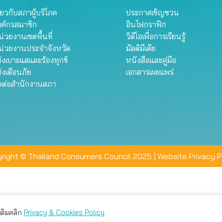
ี่ยวกับสภาผู้บริโภค
ประกาศเชิญชวน
งค์กรสมาชิก
อินโฟกราฟิก
่วยงานเขตพื้นที่
วิดีโอเพื่อการเรียนรู้
น่วยงานประจำจังหวัด
มัลติมีเดีย
้งเบาะแสและร้องทุกข์
หนังสือและคู่มือ
้งเตือนภัย
เอกสารเผยแพร่
ิดต่อสำนักงานสภา
right © Thailand Consumers Council 2025 |
Website Privacy P
มเติมคลิก
Privacy & Cookies Policy
่าน คุณสามารถเลือกตั้งค่าความเป็นส่วนตัวได้