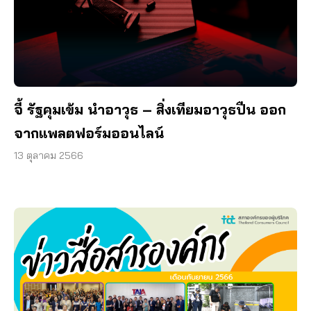
จี้ รัฐคุมเข้ม นำอาวุธ – สิ่งเทียมอาวุธปืน ออก
จากแพลตฟอร์มออนไลน์
13 ตุลาคม 2566