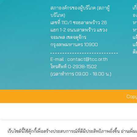
สภาองค์กรของผู้บริโภค (สภาผู้
เก
บริโภค)
อ
เลขที่ 110/1 ซอยลาดพร้าว 26
หน
แยก 1-2 ถนนลาดพร้าว แขวง
ห
จอมพล เขตจตุจักร
แจ
กรุงเทพมหานคร 10900
แจ
ต
E-mail :
contact@tcc.or.th
โทรศัพท์ 0-2938-1502
(เวลาทำการ 09.00 - 18.00 น.)
Copy
เว็บไซต์นี้ใช้คุ้กกี้เพื่อสร้างประสบการณ์ที่ดีมีประสิทธิภาพยิ่งขึ้น อ่านเพิ่
เว็บไซต์นี้ใช้คุกกี้เพื่อมอบประสบการณ์การใช้งานที่ดีให้แก่ท