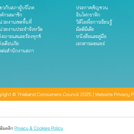
ี่ยวกับสภาผู้บริโภค
ประกาศเชิญชวน
งค์กรสมาชิก
อินโฟกราฟิก
่วยงานเขตพื้นที่
วิดีโอเพื่อการเรียนรู้
น่วยงานประจำจังหวัด
มัลติมีเดีย
้งเบาะแสและร้องทุกข์
หนังสือและคู่มือ
้งเตือนภัย
เอกสารเผยแพร่
ิดต่อสำนักงานสภา
right © Thailand Consumers Council 2025 |
Website Privacy P
มเติมคลิก
Privacy & Cookies Policy
่าน คุณสามารถเลือกตั้งค่าความเป็นส่วนตัวได้