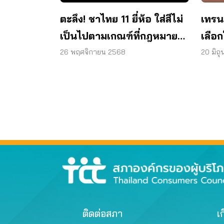
ตะลึง! ชาไทย 11 ยี่ห้อ ใส่สีไม่
เทรน
เป็นไปตามเกณฑ์ที่กฎหมาย
เลือก
กำหนด ผู้บริโภคเสี่ยงไม่
26 พฤศจิกายน 2568
20 มิถ
ปลอดภัย
ติดต่อสภา
เก