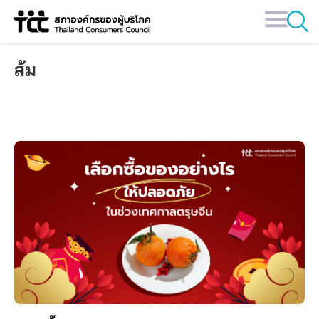
Skip
to
content
ส้ม