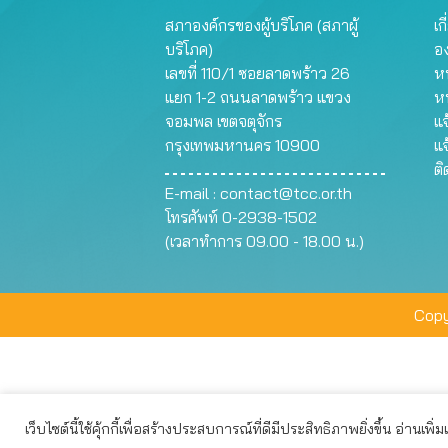
สภาองค์กรของผู้บริโภค (สภาผู้
เก
บริโภค)
อ
เลขที่ 110/1 ซอยลาดพร้าว 26
หน
แยก 1-2 ถนนลาดพร้าว แขวง
ห
จอมพล เขตจตุจักร
แจ
กรุงเทพมหานคร 10900
แจ
ต
E-mail :
contact@tcc.or.th
โทรศัพท์ 0-2938-1502
(เวลาทำการ 09.00 - 18.00 น.)
Copy
เว็บไซต์นี้ใช้คุ้กกี้เพื่อสร้างประสบการณ์ที่ดีมีประสิทธิภาพยิ่งขึ้น อ่านเพิ่
เว็บไซต์นี้ใช้คุกกี้เพื่อมอบประสบการณ์การใช้งานที่ดีให้แก่ท