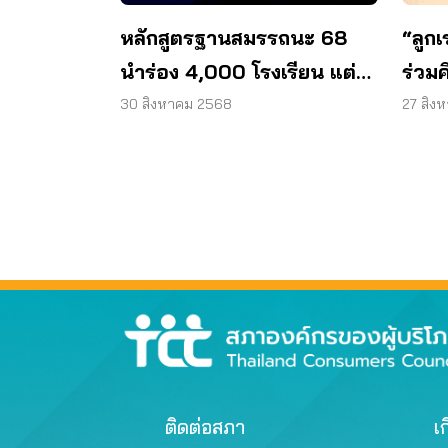
หลักสูตรฐานสมรรถนะ 68
“ลูก
นำร่อง 4,000 โรงเรียน แต่
ร่วม
ครู-ผู้ปกครองยังสับสน!
สมร
30 สิงหาคม 2568
27 สิง
ติดต่อสภา
เก