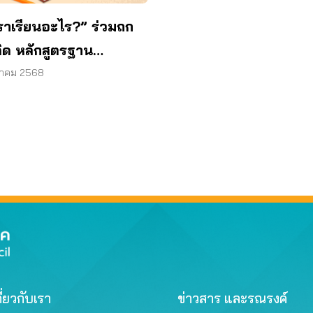
เราเรียนอะไร?” ร่วมถก
คิด หลักสูตรฐาน
รถนะ 68
หาคม 2568
ี่ยวกับเรา
ข่าวสาร และรณรงค์