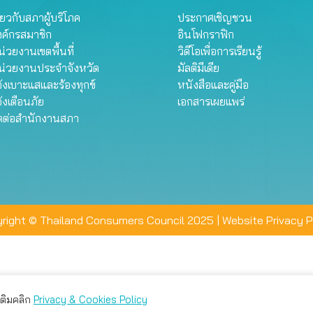
ี่ยวกับสภาผู้บริโภค
ประกาศเชิญชวน
งค์กรสมาชิก
อินโฟกราฟิก
่วยงานเขตพื้นที่
วิดีโอเพื่อการเรียนรู้
น่วยงานประจำจังหวัด
มัลติมีเดีย
้งเบาะแสและร้องทุกข์
หนังสือและคู่มือ
้งเตือนภัย
เอกสารเผยแพร่
ิดต่อสำนักงานสภา
right © Thailand Consumers Council 2025 |
Website Privacy P
มเติมคลิก
Privacy & Cookies Policy
่าน คุณสามารถเลือกตั้งค่าความเป็นส่วนตัวได้