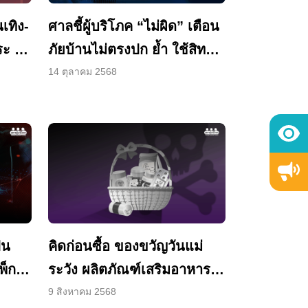
นเทิง-
ศาลชี้ผู้บริโภค “ไม่ผิด” เตือน
 “ผู้
ภัยบ้านไม่ตรงปก ย้ำ ใช้สิทธิ
โดยสุจริต
14 ตุลาคม 2568
ป็น
คิดก่อนซื้อ ของขวัญวันแม่
แพ็ก
ระวัง ผลิตภัณฑ์เสริมอาหาร
โฆษณาเกินจริง
9 สิงหาคม 2568