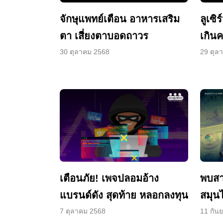
จักษุแพทย์เตือน อาหารเสริม
ลูเซิ
ตา เสี่ยงตาบอดถาวร
เกิน
ฝ่าฝ
30 ตุลาคม 2568
29 ตุล
เตือนภัย! เพจปลอมอ้าง
พบสา
แบรนด์ดัง สุดท้าย หลอก
สมุนไ
ลงทุน
อันตร
7 ตุลาคม 2568
11 กัน