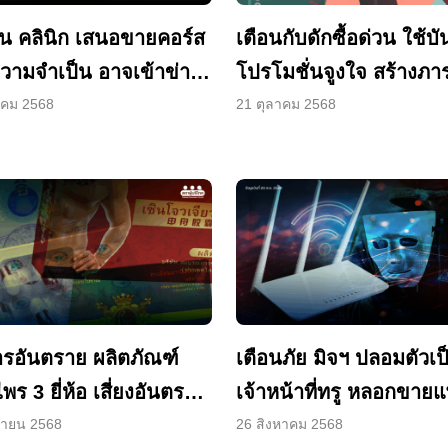
ร์น คลินิก เสนอขายคอร์ส
เตือนกับดักซื้อด่วน ใช้บั
ความจำเป็น อาจเข้าข่าย
โปรโมชั่นจูงใจ สร้างภาระ
ืนกฎหมาย
บริโภค”
าคม 2568
21 ตุลาคม 2568
รอันตราย ผลิตภัณฑ์
เตือนภัย มิจฯ ปลอมตัวเ
พร 3 ยี่ห้อ เสี่ยง
เจ้าหน้าที่ทรู หลอกขาย
ายถึงชีวิต
เกจถูกเกินจริง
ยายน 2568
26 สิงหาคม 2568