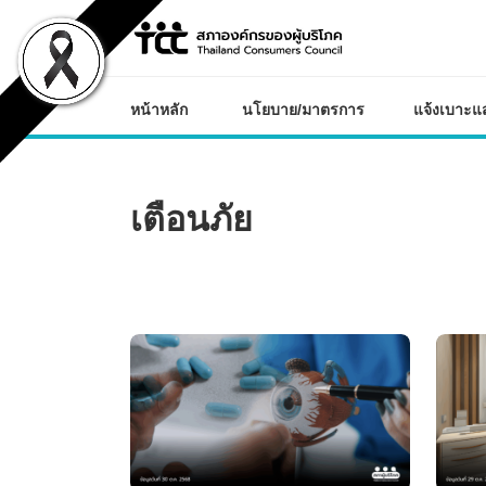
Skip
to
content
หน้าหลัก
นโยบาย/มาตรการ
แจ้งเบาะแส/ร้องท
เตือนภัย