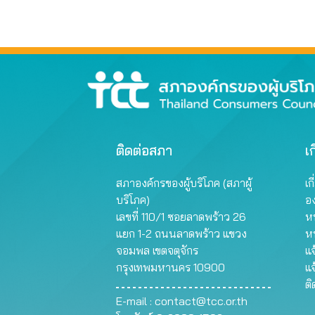
ติดต่อสภา
เก
สภาองค์กรของผู้บริโภค (สภาผู้
เก
บริโภค)
อ
เลขที่ 110/1 ซอยลาดพร้าว 26
หน
แยก 1-2 ถนนลาดพร้าว แขวง
ห
จอมพล เขตจตุจักร
แจ
กรุงเทพมหานคร 10900
แจ
ต
E-mail :
contact@tcc.or.th