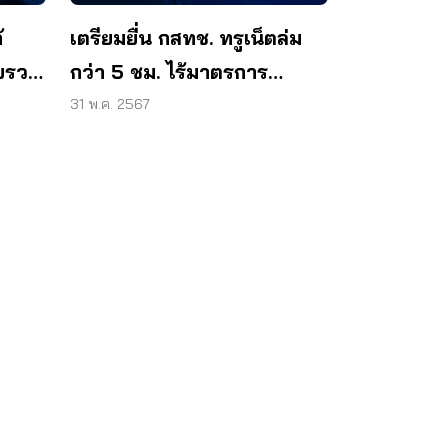
้
เตรียมยื่น กสทช. ทรูเน็ตล่ม
บรวม
กว่า 5 ชม. ไร้มาตรการ
เยียวยา
31 พ.ค. 2567