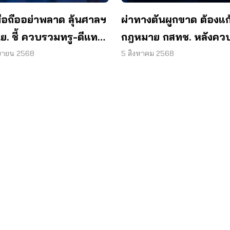
้มือถืออย่าพลาด ลุ้นศาลฯ
ผ่าทางตันผูกขาด ต้องแก
.ย. ชี้ ควบรวมทรู-ดีแทค
กฎหมาย กสทช. หลังคว
าดหรือไม่?
ค่าโทร-ค่าเน็ตพุ่ง
ยายน 2568
5 สิงหาคม 2568