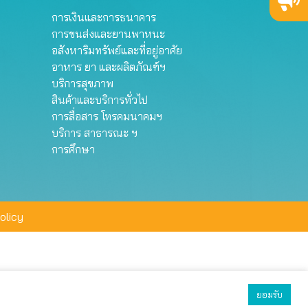
การเงินและการธนาคาร
การขนส่งและยานพาหนะ
อสังหาริมทรัพย์และที่อยู่อาศัย
อาหาร ยา และผลิตภัณฑ์ฯ
บริการสุขภาพ
สินค้าและบริการทั่วไป
การสื่อสาร โทรคมนาคมฯ
บริการ สาธารณะ ฯ
การศึกษา
olicy
ยอมรับ
ยอมรับทั้งหมด
ตั้งค่า
ปฏิเสธ