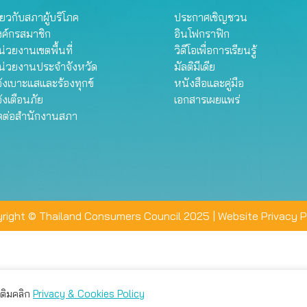
ี่ยวกับสภาผู้บริโภค
ประกาศเชิญชวน
งค์กรสมาชิก
อินโฟกราฟิก
่วยงานเขตพื้นที่
วิดีโอเพื่อการเรียนรู้
น่วยงานประจำจังหวัด
มัลติมีเดีย
้งเบาะแสและร้องทุกข์
หนังสือและคู่มือ
้งเตือนภัย
เอกสารเผยแพร่
ิดต่อสำนักงานสภา
right © Thailand Consumers Council 2025 |
Website Privacy P
มเติมคลิก
Privacy & Cookies Policy
่าน คุณสามารถเลือกตั้งค่าความเป็นส่วนตัวได้