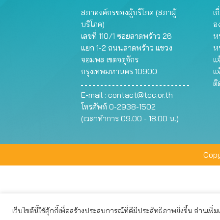
สภาองค์กรของผู้บริโภค (สภาผู้
เก
บริโภค)
อ
เลขที่ 110/1 ซอยลาดพร้าว 26
หน
แยก 1-2 ถนนลาดพร้าว แขวง
ห
จอมพล เขตจตุจักร
แจ
กรุงเทพมหานคร 10900
แจ
ต
E-mail :
contact@tcc.or.th
โทรศัพท์ 0-2938-1502
(เวลาทำการ 09.00 - 18.00 น.)
Copy
เว็บไซต์นี้ใช้คุ้กกี้เพื่อสร้างประสบการณ์ที่ดีมีประสิทธิภาพยิ่งขึ้น อ่านเพิ่
เว็บไซต์นี้ใช้คุกกี้เพื่อมอบประสบการณ์การใช้งานที่ดีให้แก่ท