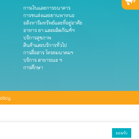
การเงินและการธนาคาร
การขนส่งและยานพาหนะ
อสังหาริมทรัพย์และที่อยู่อาศัย
อาหาร ยา และผลิตภัณฑ์ฯ
บริการสุขภาพ
สินค้าและบริการทั่วไป
การสื่อสาร โทรคมนาคมฯ
บริการ สาธารณะ ฯ
การศึกษา
olicy
ยอมรับ
ยอมรับทั้งหมด
ตั้งค่า
ปฏิเสธ