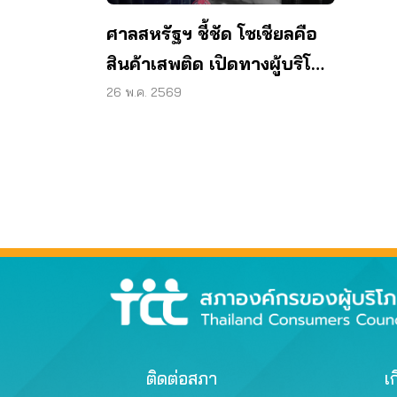
ศาลสหรัฐฯ ชี้ชัด โซเชียลคือ
สินค้าเสพติด เปิดทางผู้บริโภค
ไทยฟ้องเมตา
26 พ.ค. 2569
ติดต่อสภา
เก