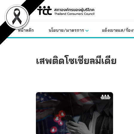
Skip
to
content
หน้าหลัก
นโยบาย/มาตรการ
แจ้งเบาะแส/ร้องท
เสพติดโซเชียลมีเดีย