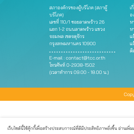
สภาองค์กรของผู้บริโภค (สภาผู้
เก
บริโภค)
อ
เลขที่ 110/1 ซอยลาดพร้าว 26
หน
แยก 1-2 ถนนลาดพร้าว แขวง
ห
จอมพล เขตจตุจักร
แจ
กรุงเทพมหานคร 10900
แจ
ต
E-mail :
contact@tcc.or.th
โทรศัพท์ 0-2938-1502
(เวลาทำการ 09.00 - 18.00 น.)
Copy
เว็บไซต์นี้ใช้คุ้กกี้เพื่อสร้างประสบการณ์ที่ดีมีประสิทธิภาพยิ่งขึ้น อ่านเพิ่
เว็บไซต์นี้ใช้คุกกี้เพื่อมอบประสบการณ์การใช้งานที่ดีให้แก่ท