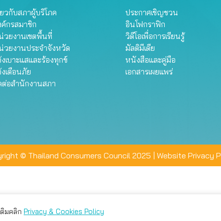
ี่ยวกับสภาผู้บริโภค
ประกาศเชิญชวน
งค์กรสมาชิก
อินโฟกราฟิก
่วยงานเขตพื้นที่
วิดีโอเพื่อการเรียนรู้
น่วยงานประจำจังหวัด
มัลติมีเดีย
้งเบาะแสและร้องทุกข์
หนังสือและคู่มือ
้งเตือนภัย
เอกสารเผยแพร่
ิดต่อสำนักงานสภา
right © Thailand Consumers Council 2025 |
Website Privacy P
มเติมคลิก
Privacy & Cookies Policy
่าน คุณสามารถเลือกตั้งค่าความเป็นส่วนตัวได้