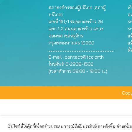
สภาองค์กรของผู้บริโภค (สภาผู้
เก
บริโภค)
อ
เลขที่ 110/1 ซอยลาดพร้าว 26
หน
แยก 1-2 ถนนลาดพร้าว แขวง
ห
จอมพล เขตจตุจักร
แจ
กรุงเทพมหานคร 10900
แจ
ต
E-mail :
contact@tcc.or.th
โทรศัพท์ 0-2938-1502
(เวลาทำการ 09.00 - 18.00 น.)
Copy
เว็บไซต์นี้ใช้คุ้กกี้เพื่อสร้างประสบการณ์ที่ดีมีประสิทธิภาพยิ่งขึ้น อ่านเพิ่
เว็บไซต์นี้ใช้คุกกี้เพื่อมอบประสบการณ์การใช้งานที่ดีให้แก่ท