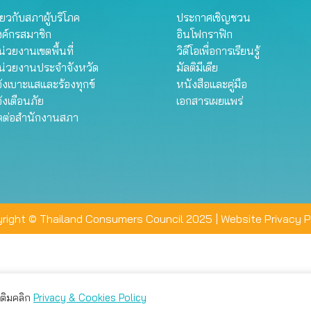
ี่ยวกับสภาผู้บริโภค
ประกาศเชิญชวน
งค์กรสมาชิก
อินโฟกราฟิก
่วยงานเขตพื้นที่
วิดีโอเพื่อการเรียนรู้
น่วยงานประจำจังหวัด
มัลติมีเดีย
้งเบาะแสและร้องทุกข์
หนังสือและคู่มือ
้งเตือนภัย
เอกสารเผยแพร่
ิดต่อสำนักงานสภา
right © Thailand Consumers Council 2025 |
Website Privacy P
มเติมคลิก
Privacy & Cookies Policy
่าน คุณสามารถเลือกตั้งค่าความเป็นส่วนตัวได้