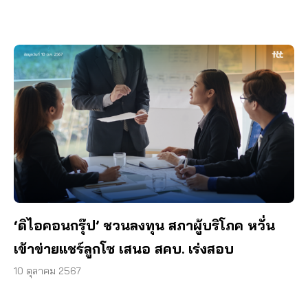
‘ดิไอคอนกรุ๊ป’ ชวนลงทุน สภาผู้บริโภค หวั่น
เข้าข่ายแชร์ลูกโซ เสนอ สคบ. เร่งสอบ
10 ตุลาคม 2567