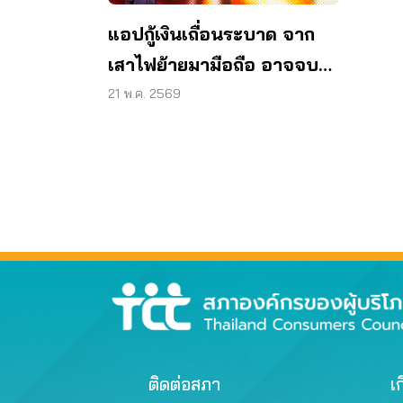
แอปกู้เงินเถื่อนระบาด จาก
เสาไฟย้ายมามือถือ อาจจบ
ด้วย “กู้หมื่น คืนแสน”
21 พ.ค. 2569
ติดต่อสภา
เก