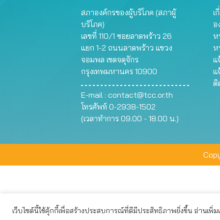
สภาองค์กรของผู้บริโภค (สภาผู้
เก
บริโภค)
อ
เลขที่ 110/1 ซอยลาดพร้าว 26
หน
แยก 1-2 ถนนลาดพร้าว แขวง
ห
จอมพล เขตจตุจักร
แจ
กรุงเทพมหานคร 10900
แจ
ต
E-mail :
contact@tcc.or.th
โทรศัพท์ 0-2938-1502
(เวลาทำการ 09.00 - 18.00 น.)
Copy
เว็บไซต์นี้ใช้คุ้กกี้เพื่อสร้างประสบการณ์ที่ดีมีประสิทธิภาพยิ่งขึ้น อ่านเพิ่
เว็บไซต์นี้ใช้คุกกี้เพื่อมอบประสบการณ์การใช้งานที่ดีให้แก่ท