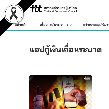
Skip
to
content
หน้าหลัก
นโยบาย/มาตรการ
แจ้งเบาะแส/ร้องท
แอปกู้เงินเถื่อนระบาด