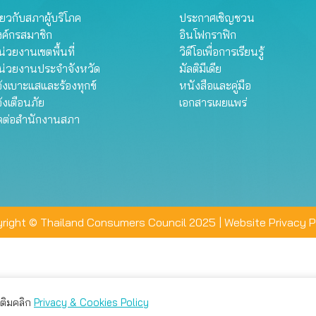
ี่ยวกับสภาผู้บริโภค
ประกาศเชิญชวน
งค์กรสมาชิก
อินโฟกราฟิก
่วยงานเขตพื้นที่
วิดีโอเพื่อการเรียนรู้
น่วยงานประจำจังหวัด
มัลติมีเดีย
้งเบาะแสและร้องทุกข์
หนังสือและคู่มือ
้งเตือนภัย
เอกสารเผยแพร่
ิดต่อสำนักงานสภา
right © Thailand Consumers Council 2025 |
Website Privacy P
มเติมคลิก
Privacy & Cookies Policy
่าน คุณสามารถเลือกตั้งค่าความเป็นส่วนตัวได้