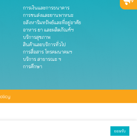
การเงินและการธนาคาร
การขนส่งและยานพาหนะ
อสังหาริมทรัพย์และที่อยู่อาศัย
อาหาร ยา และผลิตภัณฑ์ฯ
บริการสุขภาพ
สินค้าและบริการทั่วไป
การสื่อสาร โทรคมนาคมฯ
บริการ สาธารณะ ฯ
การศึกษา
olicy
ยอมรับ
ยอมรับทั้งหมด
ตั้งค่า
ปฏิเสธ