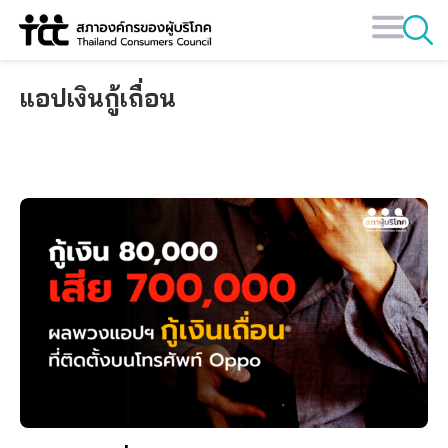
Skip
to
content
แอปเงินกู้เถื่อน