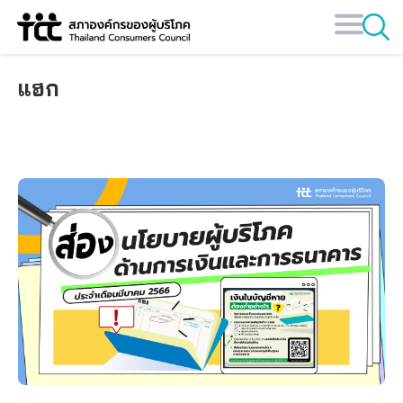
Skip
to
content
แฮก