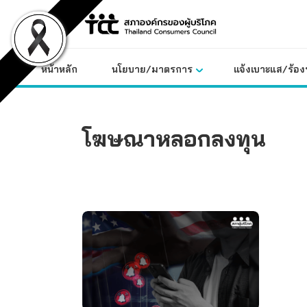
Skip
to
content
หน้าหลัก
นโยบาย/มาตรการ
แจ้งเบาะแส/ร้องท
โฆษณาหลอกลงทุน