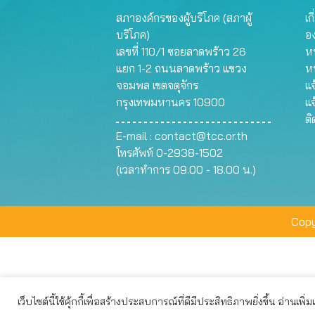
สภาองค์กรของผู้บริโภค (สภาผู้
เก
บริโภค)
อ
เลขที่ 110/1 ซอยลาดพร้าว 26
หน
แยก 1-2 ถนนลาดพร้าว แขวง
ห
จอมพล เขตจตุจักร
แจ
กรุงเทพมหานคร 10900
แจ
ต
E-mail :
contact@tcc.or.th
โทรศัพท์ 0-2938-1502
(เวลาทำการ 09.00 - 18.00 น.)
Copy
เว็บไซต์นี้ใช้คุ้กกี้เพื่อสร้างประสบการณ์ที่ดีมีประสิทธิภาพยิ่งขึ้น อ่านเพิ่
เว็บไซต์นี้ใช้คุกกี้เพื่อมอบประสบการณ์การใช้งานที่ดีให้แก่ท