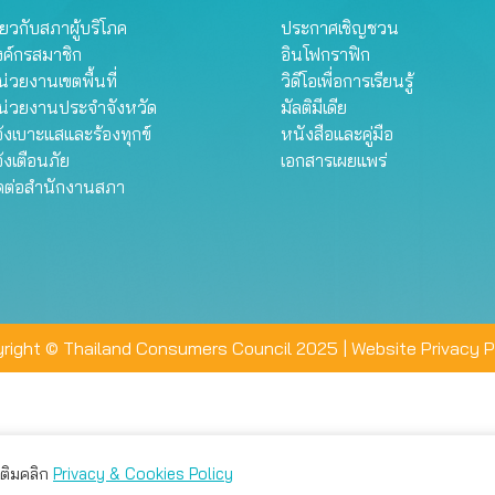
ี่ยวกับสภาผู้บริโภค
ประกาศเชิญชวน
งค์กรสมาชิก
อินโฟกราฟิก
่วยงานเขตพื้นที่
วิดีโอเพื่อการเรียนรู้
น่วยงานประจำจังหวัด
มัลติมีเดีย
้งเบาะแสและร้องทุกข์
หนังสือและคู่มือ
้งเตือนภัย
เอกสารเผยแพร่
ิดต่อสำนักงานสภา
right © Thailand Consumers Council 2025 |
Website Privacy P
มเติมคลิก
Privacy & Cookies Policy
่าน คุณสามารถเลือกตั้งค่าความเป็นส่วนตัวได้