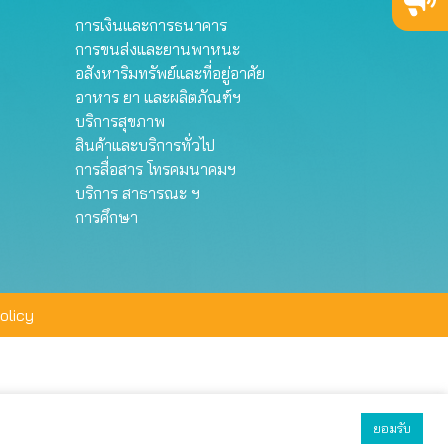
การเงินและการธนาคาร
การขนส่งและยานพาหนะ
อสังหาริมทรัพย์และที่อยู่อาศัย
อาหาร ยา และผลิตภัณฑ์ฯ
บริการสุขภาพ
สินค้าและบริการทั่วไป
การสื่อสาร โทรคมนาคมฯ
บริการ สาธารณะ ฯ
การศึกษา
olicy
ยอมรับ
ยอมรับทั้งหมด
ตั้งค่า
ปฏิเสธ