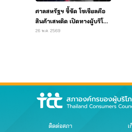
ศาลสหรัฐฯ ชี้ชัด โซเชียลคือ
สินค้าเสพติด เปิดทางผู้บริโภค
ไทยฟ้องเมตา
26 พ.ค. 2569
ติดต่อสภา
เก