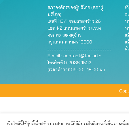
สภาองค์กรของผู้บริโภค (สภาผู้
เก
บริโภค)
อ
เลขที่ 110/1 ซอยลาดพร้าว 26
หน
แยก 1-2 ถนนลาดพร้าว แขวง
ห
จอมพล เขตจตุจักร
แจ
กรุงเทพมหานคร 10900
แจ
ต
E-mail :
contact@tcc.or.th
โทรศัพท์ 0-2938-1502
(เวลาทำการ 09.00 - 18.00 น.)
Copy
เว็บไซต์นี้ใช้คุ้กกี้เพื่อสร้างประสบการณ์ที่ดีมีประสิทธิภาพยิ่งขึ้น อ่านเพิ่
เว็บไซต์นี้ใช้คุกกี้เพื่อมอบประสบการณ์การใช้งานที่ดีให้แก่ท