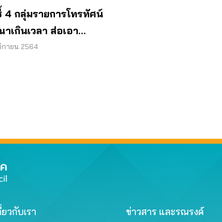
ชี้ 4 กลุ่มรายการโทรทัศน์
าเกินเวลา ส่อเอา
บผู้บริโภค
จิกายน 2564
ี่ยวกับเรา
ข่าวสาร และรณรงค์