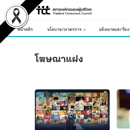
Skip
to
content
หน้าหลัก
นโยบาย/มาตรการ
แจ้งเบาะแส/ร้องท
โฆษณาแฝง