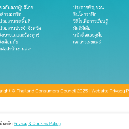
ี่ยวกับสภาผู้บริโภค
ประกาศเชิญชวน
งค์กรสมาชิก
อินโฟกราฟิก
่วยงานเขตพื้นที่
วิดีโอเพื่อการเรียนรู้
น่วยงานประจำจังหวัด
มัลติมีเดีย
้งเบาะแสและร้องทุกข์
หนังสือและคู่มือ
้งเตือนภัย
เอกสารเผยแพร่
ิดต่อสำนักงานสภา
right © Thailand Consumers Council 2025 |
Website Privacy P
มเติมคลิก
Privacy & Cookies Policy
่าน คุณสามารถเลือกตั้งค่าความเป็นส่วนตัวได้