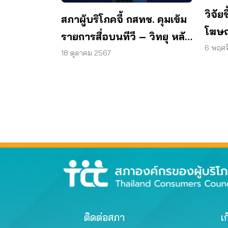
วิจัย
สภาผู้บริโภคจี้ กสทช. คุมเข้ม
โฆษณ
รายการสื่อบนทีวี – วิทยุ หลัง
เปรีย
6 พฤศ
มีโฆษณาแฝง-ให้ข้อมูลเกิน
18 ตุลาคม 2567
จริง
ติดต่อสภา
เก