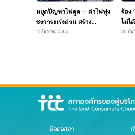
หยุดปัญหาไฟดูด – ค่าไฟพุ่ง
ร้อง
ชงวาระเร่งด่วน สร้าง
ไม่ไ
มาตรฐานไฟฟ้า
ดูด –
12 ธันวาคม 2568
30 กัน
ติดต่อสภา
เก