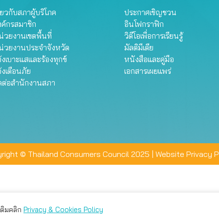
ี่ยวกับสภาผู้บริโภค
ประกาศเชิญชวน
งค์กรสมาชิก
อินโฟกราฟิก
่วยงานเขตพื้นที่
วิดีโอเพื่อการเรียนรู้
น่วยงานประจำจังหวัด
มัลติมีเดีย
้งเบาะแสและร้องทุกข์
หนังสือและคู่มือ
้งเตือนภัย
เอกสารเผยแพร่
ิดต่อสำนักงานสภา
right © Thailand Consumers Council 2025 |
Website Privacy P
มเติมคลิก
Privacy & Cookies Policy
่าน คุณสามารถเลือกตั้งค่าความเป็นส่วนตัวได้