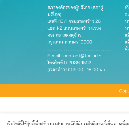
สภาองค์กรของผู้บริโภค (สภาผู้
เก
บริโภค)
อ
เลขที่ 110/1 ซอยลาดพร้าว 26
หน
แยก 1-2 ถนนลาดพร้าว แขวง
ห
จอมพล เขตจตุจักร
แจ
กรุงเทพมหานคร 10900
แจ
ต
E-mail :
contact@tcc.or.th
โทรศัพท์ 0-2938-1502
(เวลาทำการ 09.00 - 18.00 น.)
Copy
เว็บไซต์นี้ใช้คุ้กกี้เพื่อสร้างประสบการณ์ที่ดีมีประสิทธิภาพยิ่งขึ้น อ่านเพิ่
เว็บไซต์นี้ใช้คุกกี้เพื่อมอบประสบการณ์การใช้งานที่ดีให้แก่ท