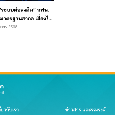
 “ระบบต่อลงดิน” กฟน.
ด้มาตรฐานสากล เสี่ยงไฟ
 ค่าไฟพุ่ง
ยายน 2568
ี่ยวกับเรา
ข่าวสาร และรณรงค์