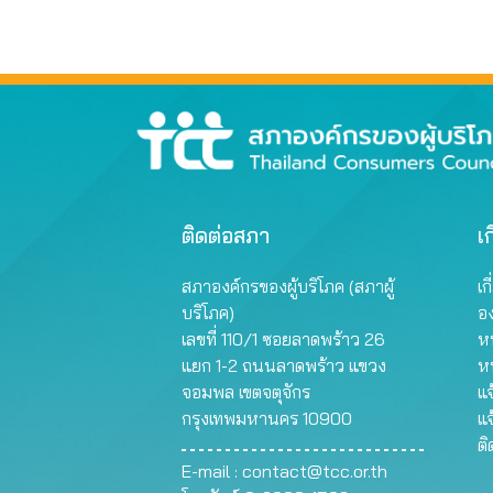
ไฟฟ้
กันยายน 2566
ติดต่อสภา
เก
สภาองค์กรของผู้บริโภค (สภาผู้
เก
บริโภค)
อ
เลขที่ 110/1 ซอยลาดพร้าว 26
หน
แยก 1-2 ถนนลาดพร้าว แขวง
ห
จอมพล เขตจตุจักร
แจ
กรุงเทพมหานคร 10900
แจ
ต
E-mail :
contact@tcc.or.th