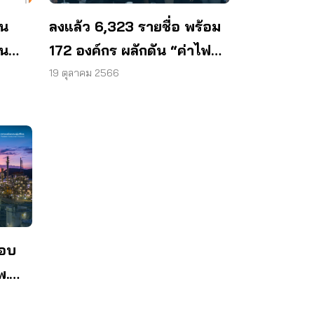
าน
ลงแล้ว 6,323 รายชื่อ พร้อม
าน
172 องค์กร ผลักดัน “ค่าไฟ
ดือน
ต้องแฟร์”
19 ตุลาคม 2566
กอบ
พ.
ายทุน