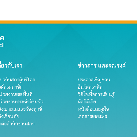
าต้องชดเชย
ผู้บริโภคร่วมเป็น กก. ส
ี่ยวกับเรา
ข่าวสาร และรณรงค์
ี่ยวกับสภาผู้บริโภค
ประกาศเชิญชวน
งค์กรสมาชิก
อินโฟกราฟิก
่วยงานเขตพื้นที่
วิดีโอเพื่อการเรียนรู้
น่วยงานประจำจังหวัด
มัลติมีเดีย
้งเบาะแสและร้องทุกข์
หนังสือและคู่มือ
้งเตือนภัย
เอกสารเผยแพร่
ิดต่อสำนักงานสภา