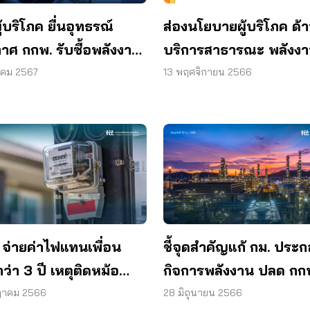
้บริโภค ยื่นอุทธรณ์
ส่องนโยบายผู้บริโภค ด้
าศ กกพ. รับซื้อพลังงาน
บริการสาธารณะ พลังง
วียนเพิ่มเติม
และสิ่งแวดล้อม ประจำเ
าคม 2567
13 พฤศจิกายน 2566
พฤศจิกายน 2566
! จ่ายค่าไฟแทนเพื่อน
ชี้จุดสำคัญแก้ กม. ประ
ว่า 3 ปี เหตุติดหม้อ
กิจการพลังงาน ปลด กก
อร์ไฟฟ้าผิดบ้าน การ
จากโซ่นักการเมือง – น
ฎาคม 2566
28 มิถุนายน 2566