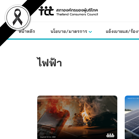
Skip
to
content
หน้าหลัก
นโยบาย/มาตรการ
แจ้งเบาะแส/ร้องท
ไฟฟ้า