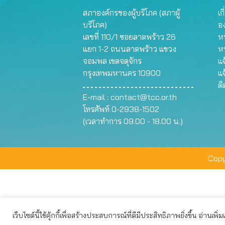
สภาองค์กรของผู้บริโภค (สภาผู้
เก
บริโภค)
อ
เลขที่ 110/1 ซอยลาดพร้าว 26
หน
แยก 1-2 ถนนลาดพร้าว แขวง
ห
จอมพล เขตจตุจักร
แจ
กรุงเทพมหานคร 10900
แจ
ต
E-mail :
contact@tcc.or.th
โทรศัพท์ 0-2938-1502
(เวลาทำการ 09.00 - 18.00 น.)
Copy
เว็บไซต์นี้ใช้คุ้กกี้เพื่อสร้างประสบการณ์ที่ดีมีประสิทธิภาพยิ่งขึ้น อ่านเพิ่
เว็บไซต์นี้ใช้คุกกี้เพื่อมอบประสบการณ์การใช้งานที่ดีให้แก่ท