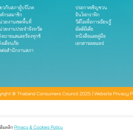
ี่ยวกับสภาผู้บริโภค
ประกาศเชิญชวน
งค์กรสมาชิก
อินโฟกราฟิก
่วยงานเขตพื้นที่
วิดีโอเพื่อการเรียนรู้
น่วยงานประจำจังหวัด
มัลติมีเดีย
้งเบาะแสและร้องทุกข์
หนังสือและคู่มือ
้งเตือนภัย
เอกสารเผยแพร่
ิดต่อสำนักงานสภา
right © Thailand Consumers Council 2025 |
Website Privacy P
มเติมคลิก
Privacy & Cookies Policy
่าน คุณสามารถเลือกตั้งค่าความเป็นส่วนตัวได้