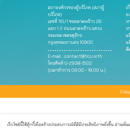
สภาองค์กรของผู้บริโภค (สภาผู้
เก
บริโภค)
อ
เลขที่ 110/1 ซอยลาดพร้าว 26
หน
แยก 1-2 ถนนลาดพร้าว แขวง
ห
จอมพล เขตจตุจักร
แจ
กรุงเทพมหานคร 10900
แจ
ต
E-mail :
contact@tcc.or.th
โทรศัพท์ 0-2938-1502
(เวลาทำการ 09.00 - 18.00 น.)
Copy
เว็บไซต์นี้ใช้คุ้กกี้เพื่อสร้างประสบการณ์ที่ดีมีประสิทธิภาพยิ่งขึ้น อ่านเพิ่
เว็บไซต์นี้ใช้คุกกี้เพื่อมอบประสบการณ์การใช้งานที่ดีให้แก่ท