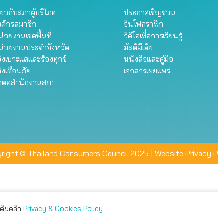
ี่ยวกับสภาผู้บริโภค
ประกาศเชิญชวน
งค์กรสมาชิก
อินโฟกราฟิก
่วยงานเขตพื้นที่
วิดีโอเพื่อการเรียนรู้
น่วยงานประจำจังหวัด
มัลติมีเดีย
้งเบาะแสและร้องทุกข์
หนังสือและคู่มือ
้งเตือนภัย
เอกสารเผยแพร่
ิดต่อสำนักงานสภา
right © Thailand Consumers Council 2025 |
Website Privacy P
มเติมคลิก
Privacy & Cookies Policy
่าน คุณสามารถเลือกตั้งค่าความเป็นส่วนตัวได้