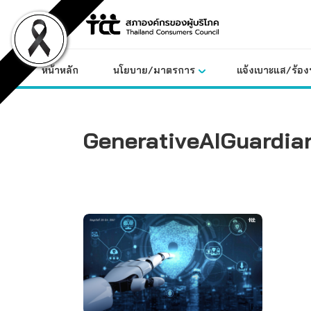
Skip
to
content
หน้าหลัก
นโยบาย/มาตรการ
แจ้งเบาะแส/ร้องท
GenerativeAIGuardia