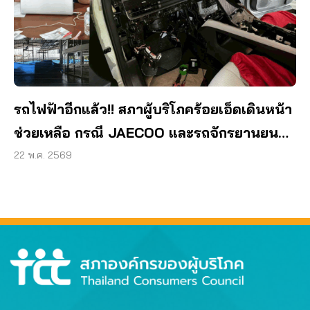
รถไฟฟ้าอีกแล้ว!! สภาผู้บริโภคร้อยเอ็ดเดินหน้า
ช่วยเหลือ กรณี JAECOO และรถจักรยานยนต์
ค้างสต๊อก
22 พ.ค. 2569