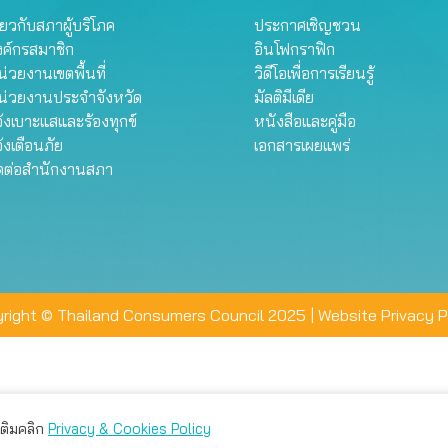
ี่ยวกับสภาผู้บริโภค
ประกาศเชิญชวน
งค์กรสมาชิก
อินโฟกราฟิก
่วยงานเขตพื้นที่
วิดีโอเพื่อการเรียนรู้
น่วยงานประจำจังหวัด
มัลติมีเดีย
้งเบาะแสและร้องทุกข์
หนังสือและคู่มือ
้งเตือนภัย
เอกสารเผยแพร่
ิดต่อสำนักงานสภา
right © Thailand Consumers Council 2025 |
Website Privacy P
มเติมคลิก
Privacy & Cookies Policy
่าน คุณสามารถเลือกตั้งค่าความเป็นส่วนตัวได้