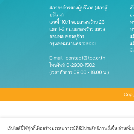
สภาองค์กรของผู้บริโภค (สภาผู้
เก
บริโภค)
อ
เลขที่ 110/1 ซอยลาดพร้าว 26
หน
แยก 1-2 ถนนลาดพร้าว แขวง
ห
จอมพล เขตจตุจักร
แจ
กรุงเทพมหานคร 10900
แจ
ต
E-mail :
contact@tcc.or.th
โทรศัพท์ 0-2938-1502
(เวลาทำการ 09.00 - 18.00 น.)
Copy
เว็บไซต์นี้ใช้คุ้กกี้เพื่อสร้างประสบการณ์ที่ดีมีประสิทธิภาพยิ่งขึ้น อ่านเพิ่
เว็บไซต์นี้ใช้คุกกี้เพื่อมอบประสบการณ์การใช้งานที่ดีให้แก่ท