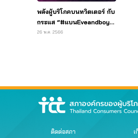
พลังผู้บริโภคบนทวิตเตอร์ กับ
กระแส “#แบนEveandboy”
สภาผู้บริโภคชง สคบ. กำกับ
26 พ.ค. 2566
เข้มสัญญาไม่เป็นธรรม
ติดต่อสภา
เก