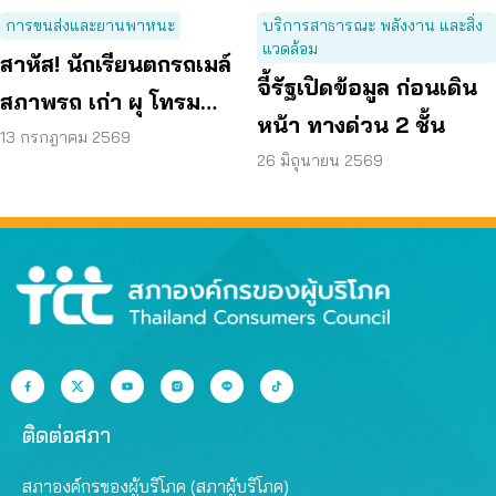
การขนส่งและยานพาหนะ
บริการสาธารณะ พลังงาน และสิ่ง
แวดล้อม
สาหัส! นักเรียนตกรถเมล์
จี้รัฐเปิดข้อมูล ก่อนเดิน
สภาพรถ เก่า ผุ โทรม
หน้า ทางด่วน 2 ชั้น
ถามหามาตรฐานรถ
13 กรกฎาคม 2569
26 มิถุนายน 2569
ปลอดภัย
ติดต่อสภา
สภาองค์กรของผู้บริโภค (สภาผู้บริโภค)