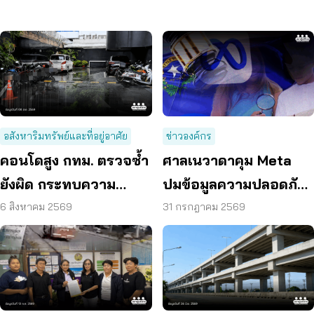
อสังหาริมทรัพย์และที่อยู่อาศัย
ข่าวองค์กร
คอนโดสูง กทม. ตรวจซ้ำ
ศาลเนวาดาคุม Meta
ยังผิด กระทบความ
ปมข้อมูลความปลอดภัย
ปลอดภัย
ต่อเด็กบนเมสเซนเจอร์
6 สิงหาคม 2569
31 กรกฎาคม 2569