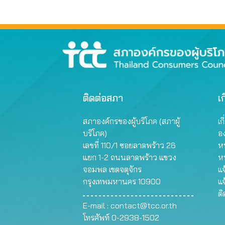
ติดต่อสภา
เก
สภาองค์กรของผู้บริโภค (สภาผู้
เก
บริโภค)
อ
เลขที่ 110/1 ซอยลาดพร้าว 26
หน
แยก 1-2 ถนนลาดพร้าว แขวง
ห
จอมพล เขตจตุจักร
แจ
กรุงเทพมหานคร 10900
แจ
ต
E-mail :
contact@tcc.or.th
โทรศัพท์ 0-2938-1502