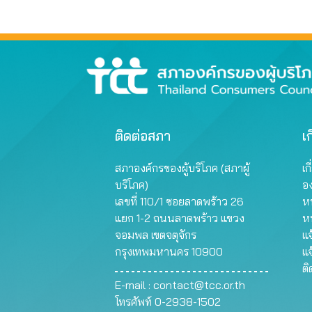
ติดต่อสภา
เก
สภาองค์กรของผู้บริโภค (สภาผู้
เก
บริโภค)
อ
เลขที่ 110/1 ซอยลาดพร้าว 26
หน
แยก 1-2 ถนนลาดพร้าว แขวง
ห
จอมพล เขตจตุจักร
แจ
กรุงเทพมหานคร 10900
แจ
ต
E-mail :
contact@tcc.or.th
โทรศัพท์ 0-2938-1502