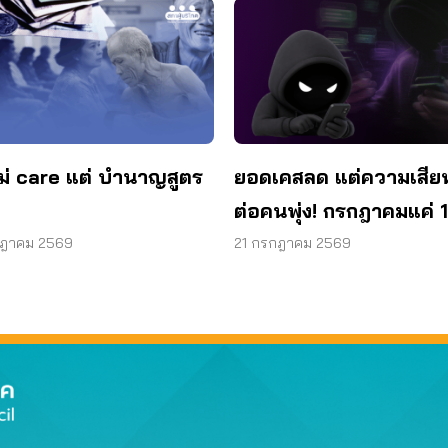
ม่ care แต่ บำนาญสูตร
ยอดเคสลด แต่ความเสีย
ต่อคนพุ่ง! กรกฎาคมแค่ 1
สูญแล้วกว่า 521 ล้านบ
กฎาคม 2569
21 กรกฎาคม 2569