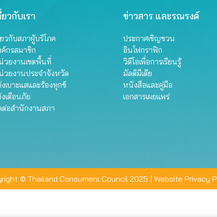
ี่ยวกับเรา
ข่าวสาร และรณรงค์
ี่ยวกับสภาผู้บริโภค
ประกาศเชิญชวน
งค์กรสมาชิก
อินโฟกราฟิก
่วยงานเขตพื้นที่
วิดีโอเพื่อการเรียนรู้
น่วยงานประจำจังหวัด
มัลติมีเดีย
้งเบาะแสและร้องทุกข์
หนังสือและคู่มือ
้งเตือนภัย
เอกสารเผยแพร่
ิดต่อสำนักงานสภา
right © Thailand Consumers Council 2025 |
Website Privacy P