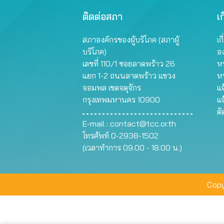
ติดต่อสภา
เก
สภาองค์กรของผู้บริโภค (สภาผู้
เก
บริโภค)
อ
เลขที่ 110/1 ซอยลาดพร้าว 26
หน
แยก 1-2 ถนนลาดพร้าว แขวง
ห
จอมพล เขตจตุจักร
แจ
กรุงเทพมหานคร 10900
แจ
ต
E-mail :
contact@tcc.or.th
โทรศัพท์ 0-2938-1502
(เวลาทำการ 09.00 - 18.00 น.)
Copy