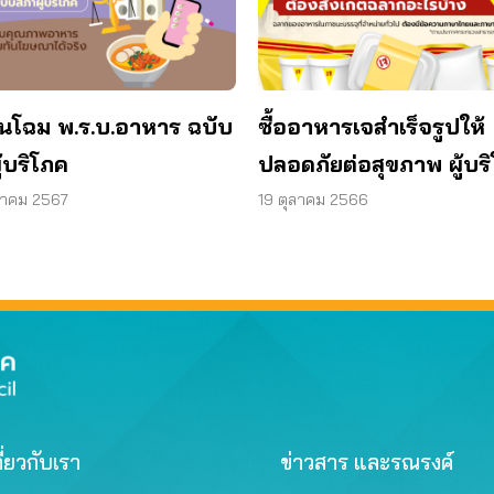
่ยนโฉม พ.ร.บ.อาหาร ฉบับ
ซื้ออาหารเจสำเร็จรูปให้
้บริโภค
ปลอดภัยต่อสุขภาพ ผู้บร
ต้องสังเกตฉลากอะไรบ้า
หาคม 2567
19 ตุลาคม 2566
ี่ยวกับเรา
ข่าวสาร และรณรงค์