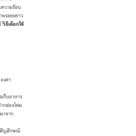
็บความร้อน
ุขภาพระยะยาว
มี
วิธีเลือกใช้
0 องศา
การเก็บอาหาร
รานำกล่องโฟม
อกมาจาก
ีสัญลักษณ์