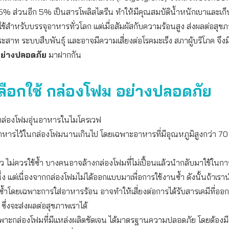
5% ส่วนอีก 5% เป็นสารโพลิสไตรีน ทำให้มีคุณสมบัติน้ำหนักเบาและเก
ยมใช้สำหรับบรรจุอาหารทั่วโลก แต่เมื่อสัมผัสกับความร้อนสูง ส่งผลต่อส
ะสาท ระบบสืบพันธุ์ และอาจมีความเสี่ยงต่อโรคมะเร็ง สภาผู้บริโภค จึง
ย่างปลอดภัย
มาฝากกัน
ีเลือกใช้ กล่องโฟม อย่างปลอดภัย
้กล่องโฟมอุ่นอาหารในไมโครเวฟ
อาหารไว้ในกล่องโฟมนานเกินไป โดยเฉพาะอาหารที่มีอุณหภูมิสูงกว่า 7
ดียว ไม่ควรใช้ซ้ำ บางคนอาจล้างกล่องโฟมที่ไม่เปื้อนแล้วนำกลับมาใช้ใน
นึ่ง แต่เนื่องจากกล่องโฟมไม่ได้ออกแบบมาเพื่อการใช้งานซ้ำ ดังนั้นถ้าเ
้ซ้ำโดยเฉพาะการใส่อาหารร้อน อาจทำให้เสี่ยงต่อการได้รับสารเคมีที่อ
ซึ่งจะส่งผลต่อสุขภาพเราได้
เฉพาะกล่องโฟมที่มีแหล่งผลิตชัดเจน ได้มาตรฐานความปลอดภัย โดยต้องม