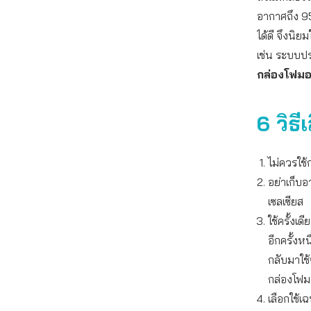
อากาศถึง 9
ได้ดี จึงนิ
เช่น ระบบปร
กล่องโฟมอ
6 วิธ
ไม่ควรใช
อย่าเก็บ
เซลเซียส
ใช้ครั้งเ
อีกครั้งห
กลับมาใช
กล่องโฟม 
เลือกใช้