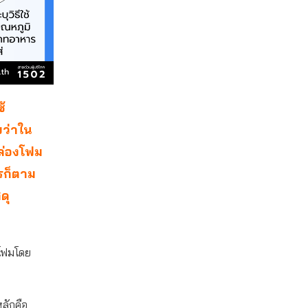
้
บว่าใน
กล่องโฟม
รก็ตาม
ดุ
กโฟมโดย
ลักคือ