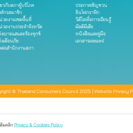
ี่ยวกับสภาผู้บริโภค
ประกาศเชิญชวน
งค์กรสมาชิก
อินโฟกราฟิก
่วยงานเขตพื้นที่
วิดีโอเพื่อการเรียนรู้
น่วยงานประจำจังหวัด
มัลติมีเดีย
้งเบาะแสและร้องทุกข์
หนังสือและคู่มือ
้งเตือนภัย
เอกสารเผยแพร่
ิดต่อสำนักงานสภา
right © Thailand Consumers Council 2025 |
Website Privacy P
มเติมคลิก
Privacy & Cookies Policy
่าน คุณสามารถเลือกตั้งค่าความเป็นส่วนตัวได้