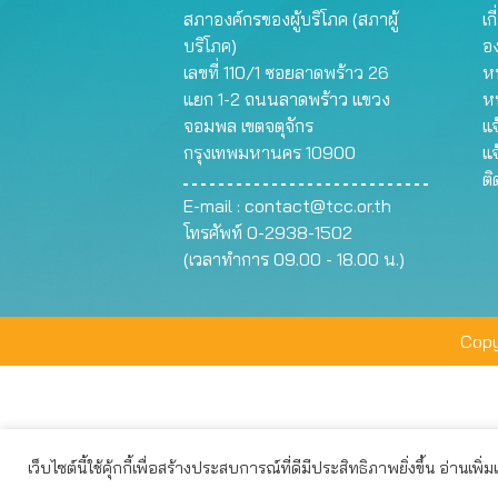
สภาองค์กรของผู้บริโภค (สภาผู้
เก
บริโภค)
อ
เลขที่ 110/1 ซอยลาดพร้าว 26
หน
แยก 1-2 ถนนลาดพร้าว แขวง
ห
จอมพล เขตจตุจักร
แจ
กรุงเทพมหานคร 10900
แจ
ต
E-mail :
contact@tcc.or.th
โทรศัพท์ 0-2938-1502
(เวลาทำการ 09.00 - 18.00 น.)
Copy
เว็บไซต์นี้ใช้คุ้กกี้เพื่อสร้างประสบการณ์ที่ดีมีประสิทธิภาพยิ่งขึ้น อ่านเพิ่
เว็บไซต์นี้ใช้คุกกี้เพื่อมอบประสบการณ์การใช้งานที่ดีให้แก่ท