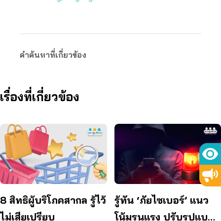
คำค้นหาที่เกี่ยวข้อง
เรื่องที่เกี่ยวข้อง
8 สิทธิผู้บริโภคสากล รู้ไว้
รู้ทัน ‘ภัยไซเบอร์’ แนว
ไม่เสียเปรียบ
โน้มรุนแรง ปรับรูปแบบ