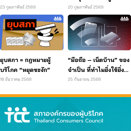
ใหม่
23 กุมภาพันธ์ 2569
20 กุมภาพันธ์ 2569
ยุบสภา = กฎหมายผู้
“มือถือ – เน็ตบ้าน” ของ
บริโภค “หยุดชะงัก”
จำเป็น ที่ทำไมยิ่งใช้ยิ่ง
แพง
18 ธันวาคม 2568
25 กันยายน 2568