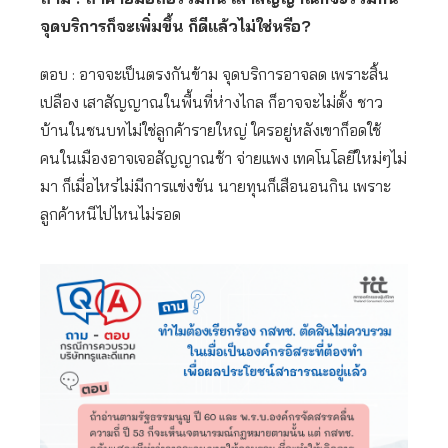
จุดบริการก็จะเพิ่มขึ้น ก็ดีแล้วไม่ใช่หรือ?
ตอบ : อาจจะเป็นตรงกันข้าม จุดบริการอาจลด เพราะสิ้น
เปลือง เสาสัญญาณในพื้นที่ห่างไกล ก็อาจจะไม่ตั้ง ชาว
บ้านในชนบทไม่ใช่ลูกค้ารายใหญ่ ใครอยู่หลังเขาก็อดใช้
คนในเมืองอาจเจอสัญญาณช้า จ่ายแพง เทคโนโลยีใหม่ๆไม่
มา ก็เมื่อไหร่ไม่มีการแข่งขัน นายทุนก็เสือนอนกิน เพราะ
ลูกค้าหนีไปไหนไม่รอด