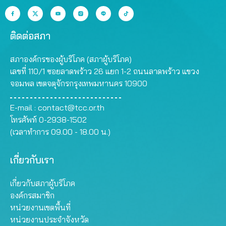
ติดต่อสภา
สภาองค์กรของผู้บริโภค (สภาผู้บริโภค)
เลขที่ 110/1 ซอยลาดพร้าว 26 แยก 1-2 ถนนลาดพร้าว แขวง
จอมพล เขตจตุจักรกรุงเทพมหานคร 10900
E-mail :
contact@tcc.or.th
โทรศัพท์ 0-2938-1502
(เวลาทำการ 09.00 - 18.00 น.)
เกี่ยวกับเรา
เกี่ยวกับสภาผู้บริโภค
องค์กรสมาชิก
หน่วยงานเขตพื้นที่
หน่วยงานประจำจังหวัด