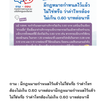
ถาม : มีกฎหมายกำหนดไว้แล้วไม่ใช่หรือ ว่าค่าโทร
ต้องไม่เกิน 0.60 บาทต่อนามีกฎหมายกำหนดไว้แล้ว
ไม่ใช่หรือ ว่าค่าโทรต้องไม่เกิน 0.60 บาทต่อนาที