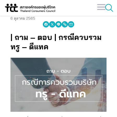
Skip
to
content
6 ตุลาคม 2565
| ถาม – ตอบ | กรณีควบรวม
ทรู – ดีแทค