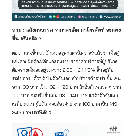
ถาม : หลังควบรวม ราคาค่าเน็ต ค่าโทรศัพท์ จะแพง
ขึ้น จริงหรือ ?
ตอบ : แพงขึ้นแน่ นักเศรษฐศาสตร์วิเคราะห์แล้วว่า เมื่อคู่
แข่งค่ายมือถือเหลือแค่สองราย ราคาค่าบริการที่ผู้บริโภค
ต้องจ่ายเพิ่มจะอยู่ระหว่าง 2.03 – 244.5% ขึ้นอยู่กับ
ระดับการ “ฮั้ว” ถ้าไม่ฮั้วกันเลย ค่าบริการก็จะปรับขึ้น เช่น
จาก 100 บาท เป็น 102 – 120 บาท ถ้าฮั้วกันหลวม ๆ จาก
100 บาท จะปรับขึ้นเป็น 113 – 140 บาท แต่ถ้าฮั้วกันแบบ
เหนียวแน่น ผู้บริโภคจะต้องจ่าย จาก 100 บาท เป็น 149-
345 บาท เลยทีเดียว