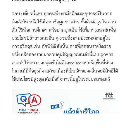
ตอบ : เดี๋ยวนี้แทบทุกคนพึ่งพามือถือและอุปกรณ์ในการ
ติดต่อกัน หรือใช้เพื่อหาข้อมูลข่าวสาร ทั้งติดต่อธุรกิจ ส่วน
ตัว ใช้เพื่อการศึกษา หรือยามฉุกเฉิน ใช้เพื่อการแพทย์ เพื่อ
ประโยชน์สาธารณะอื่น ๆ รวมทั้งยามประเทศตกอยู่ใน
ภาวะวิกฤต เช่น ภัยพิบัติ ดังนั้น การที่เอกชนรายใดราย
หนึ่งหรือสองรายมาควบคุมสัญญาณเหล่านี้แบบผูกขาด
อาจทำให้คนบางกลุ่มเข้าไม่ถึงเพราะราคาหรือพื้นที่ห่าง
ไกล แม้นี่คือธุรกิจ แต่พลเมืองที่เป็นเจ้าของคลื่นจะมีสิทธิได้
ใช้ประโยชน์สูงสุด ต่อเมื่อกิจการนี้อยู่ในระบบตลาดเสรี