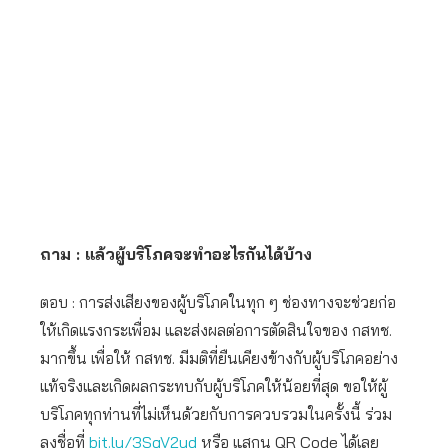
ถาม : แล้วผู้บริโภคจะทำอะไรกันได้บ้าง
ตอบ : การส่งเสียงของผู้บริโภคในทุก ๆ ช่องทางจะช่วยก่อ
ให้เกิดแรงกระเพื่อม และส่งผลต่อการตัดสินใจของ กสทช.
มากขึ้น เพื่อให้ กสทช. มีมติที่ยืนเคียงข้างกับผู้บริโภคอย่าง
แท้จริงและเกิดผลกระทบกับผู้บริโภคให้น้อยที่สุด ขอให้ผู้
บริโภคทุกท่านที่ไม่เห็นด้วยกับการควบรวมในครั้งนี้ ร่วม
ลงชื่อที่
bit.ly/3SgV2yd
หรือ แสกน QR Code ได้เลย