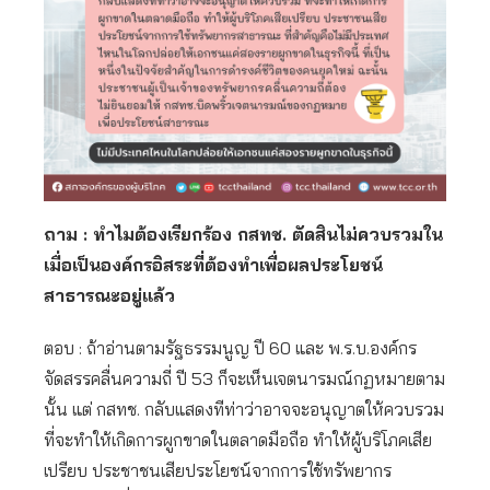
ถาม : ทำไมต้องเรียกร้อง กสทช. ตัดสินไม่ควบรวมใน
เมื่อเป็นองค์กรอิสระที่ต้องทำเพื่อผลประโยชน์
สาธารณะอยู่แล้ว
ตอบ : ถ้าอ่านตามรัฐธรรมนูญ ปี 60 และ พ.ร.บ.องค์กร
จัดสรรคลื่นความถี่ ปี 53 ก็จะเห็นเจตนารมณ์กฏหมายตาม
นั้น แต่ กสทช. กลับแสดงทีท่าว่าอาจจะอนุญาตให้ควบรวม
ที่จะทำให้เกิดการผูกขาดในตลาดมือถือ ทำให้ผู้บริโภคเสีย
เปรียบ ประชาชนเสียประโยชน์จากการใช้ทรัพยากร