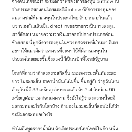
จ้างคนไทยขึ้นมา จะไม่ดีกว่าหรือ มีการลงทุน outflow ใน
ต่างประเทศของคนไทยและก็มี inflow ก็คือการลงทุนของ
คนต่างชาติที่มาลงทุนในประเทศไทย ถ้าบวกลบกันแล้ว
บวกรวมกันแล้วเป็น direct investment เป็นการลงทุน
เราก็ติดลบ หมายความว่าเงินเราออกไปต่างประเทศค่อน
ข้างเยอะ นี่พูดถึงการลงทุนในช่วงทศวรรษที่ผ่านมา ก็เลย
อยากให้แนวคิดว่าเราควรที่จะหาวิธีที่มีการลงทุนใน
ประเทศไทยเยอะขึ้นซึ่งตรงนี้ก็เป็นหน้าที่โจทย์รัฐบาล
โจทก์ที่ถามว่าถ้าสงครามเกิดขึ้น ผมมองระยะสั้นกับระยะ
ยาว ในระยะสั้น ราคาน้ำมันยังไม่ขึ้น ขึ้นอยู่กับว่าดูวันไหน
ถ้าดูวันนี้ก็ 83 เหรียญต่อบาเรลแล้ว ถ้า 3-4 วันก่อน 90
เหรียญต่อบาเรลก่อนสงคราม ซึ่งยังไม่รู้ว่าสงครามนี้จะมี
ผลกระทบอะไรกับโลกบ้าง ถ้ามองในระยะสั้นก็ตอบไม่ได้ว่า
จะมีผลกระทบอย่างไร
ทำไมถึงพูดราคาน้ำมัน ถ้าเกิดประเทศไทยโชคดีในอีก หนึ่ง