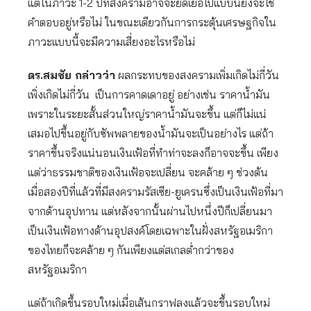
แต่ในภาวะ 1-2 ปีที่สงครามอาจจะยืดเยื้อไปแบบนี้ยังจะใช่
คำตอบอยู่หรือไม่ ในขณะเดียวกันการกระตุ้นเศรษฐกิจใน
ภาวะแบบนี้จะมีความเสี่ยงอะไรหรือไม่
ดร.สมชัย กล่าวว่า
ผลกระทบของสงครามเพิ่มเกิดไม่กี่วัน
เพิ่งเกิดไม่กี่วัน เป็นการคาดเดาอยู่ อย่างเช่น ราคาน้ำมัน
เพราะในระยะสั้นส่วนใหญ่ราคาน้ำมันจะขึ้น แต่ก็ไม่แน่
เสมอไปขึ้นอยู่กับซัพพลายของน้ำมันจะเป็นอย่างไร แต่ถ้า
ราคาขึ้นจริงแน่นอนเงินเฟ้อที่ทำท่าจะลงก็อาจจะขึ้น เพียง
แต่ว่าธรรมชาติของเงินเฟ้อจะเปลี่ยน จะคล้าย ๆ ช่วงต้น
เมื่อสองปีที่แล้วที่มีสงครามรัสเซีย-ยูเครนซึ่งเป็นเงินเฟ้อที่มา
จากด้านอุปทาน แต่หลังจากนั้นผ่านไปหนึ่งปีก็เปลี่ยนมา
เป็นเงินเฟ้อทางด้านอุปสงค์โดยเฉพาะในฝั่งสหรัฐอเมริกา
ของไทยก็จะคล้าย ๆ กันเพียงแต่สเกลต่ำกว่าของ
สหรัฐอเมริกา
แต่ถ้าเกิดขึ้นรอบใหม่เมื่อเส้นกราฟลงแล้วจะขึ้นรอบใหม่