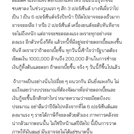
สมมติค่าแรงก็แพง ดอกเบี้ยก็แพง เพราะฉะนั้นธุรกิจจะ
ซบเซาลง ในช่วงวูบแรก ๆ สัก 3 เปอร์เซ็นต์ บางทีเผื่อว่าไป
เป็น 1 เป็น 6 เปอร์เซ็นต์จริงปีหน้า ปีถัดไปอาจจะลงเร็วมาก
อาจจะเหลือ 1 หรือ 2 เปอร์เซ็นต์ เครื่องยนต์จะดับทันทีอาจ
จะไม่ถึงหนัก แต่อาจจะชะลอลงแรง เพราะทุกอย่างจะ
ลงแรง อีกตัวหนึ่งก็คือ แล้วหนี้ที่มีอยู่จะจ่ายดอกเบี้ยแพงขึ้น
ทันที เพราะว่าถ้าดอกเบี้ยขึ้น ทุกวันนี้เข้าใจว่ารัฐบาลต้อง
เจียดเงิน 1000,000 ล้านถึง 200,000 ล้านในการชำระ
เงินกู้ทั้งต้นและดอก ถ้าดอกเบี้ยขึ้น จริง ๆ วันนี้ก็ขึ้นไปแล้ว
ถ้าภาพเป็นอย่างนั่นไปเรื่อย ๆ ผนวกกัน มันยิ่งแพงกัน ไม่
แน่ใจเลยว่างบประมาณที่ต้องจัดมาเพื่อจ่ายดอกเบี้ยและ
เงินกู้จะขึ้นอีกสักเท่าไหร่ หมายความว่าจะเบียดบังงบ
ประมาณ อย่าลืมว่าปีถัดไปหลังจากที่โต 6 เปอร์เซ็นต์และ
ลงมาแรง ๆ รายได้ภาษีก็จะลงด้วยตัวเอง ภาพการคลังจะ
น่ากลัวมากตอนนั้น ไม่ใช่ปีหน้าแต่ปีถัดไป นี้เป็นการวาด
ภาพให้มันดูแย่ มันอาจจะไม่ได้แย่ขนาดนั้น