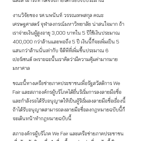
และสามารถทำได้จริงภายใต้กรอบงบประมาณ
งานวิจัยของ รศ.นพนันท์ วรรณเทพสกุล คณะ
เศรษฐศาสตร์ จุฬาลงกรณ์มหาวิทยาลัย น่าสนใจมาก ถ้า
เราจ่ายเงินผู้สูงอายุ 3,000 บาทใน 5 ปีใช้เงินประมาณ
400,000 กว่าล้านและพอถึง 5 ปี เงินนี้ก็จะเพิ่มเป็น 5
แสนกว่าล้านนั่นเท่ากับ จีดีพีที่เพิ่มขึ้นประมาณ 6
เปอร์เซนต์ เพราะฉะนั้นเราคิดว่ามีความคุ้มค่ามากมาย
มหาศาล
ขณะนี้ทางเครือข่ายภาคประชาชนเพื่อรัฐสวัสดิการ We
Fair และสภาองค์กรผู้บริโภคได้ยื่นริเริ่มการลงลายมือชื่อ
และกำลังรอได้รับอนุญาตให้เป็นผู้ริเริ่มลงลายมือชื่อเรื่องนี้
ถ้าได้รับอนุญาตสามารถลงลายมือชื่อลงกฎหมายฉบับนี้ก็
จะเดินหน้าทำกฎหมายฉบับนี้
สภาองค์กรผู้บริโภค We Fair และเครือข่ายภาคประชาชน