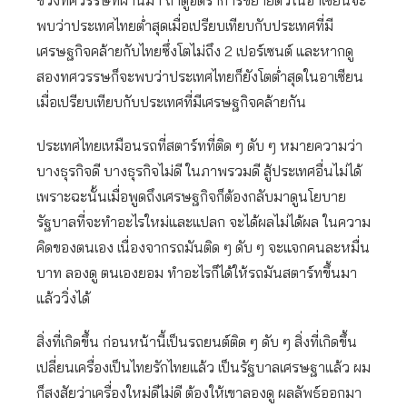
ช่วงทศวรรษที่ผ่านมา ถ้าดูอัตราการขยายตัวในอาเซียนจะ
พบว่าประเทศไทยต่ำสุดเมื่อเปรียบเทียบกับประเทศที่มี
เศรษฐกิจคล้ายกับไทยซึ่งโตไม่ถึง 2 เปอร์เซนต์ และหากดู
สองทศวรรษก็จะพบว่าประเทศไทยก็ยังโตต่ำสุดในอาเซียน
เมื่อเปรียบเทียบกับประเทศที่มีเศรษฐกิจคล้ายกัน
ประเทศไทยเหมือนรถที่สตาร์ทที่ติด ๆ ดับ ๆ หมายความว่า
บางธุรกิจดี บางธุรกิจไม่ดี ในภาพรวมดี สู้ประเทศอื่นไม่ได้
เพราะฉะนั้นเมื่อพูดถึงเศรษฐกิจก็ต้องกลับมาดูนโยบาย
รัฐบาลที่จะทำอะไรใหม่และแปลก จะได้ผลไม่ได้ผล ในความ
คิดของตนเอง เนื่องจากรถมันติด ๆ ดับ ๆ จะแจกคนละหมื่น
บาท ลองดู ตนเองยอม ทำอะไรก็ได้ให้รถมันสตาร์ทขึ้นมา
แล้ววิ่งได้
สิ่งที่เกิดขึ้น ก่อนหน้านี้เป็นรถยนต์ติด ๆ ดับ ๆ สิ่งที่เกิดขึ้น
เปลี่ยนเครื่องเป็นไทยรักไทยแล้ว เป็นรัฐบาลเศรษฐาแล้ว ผม
ก็สงสัยว่าเครื่องใหม่ดีไม่ดี ต้องให้เขาลองดู ผลลัพธ์ออกมา