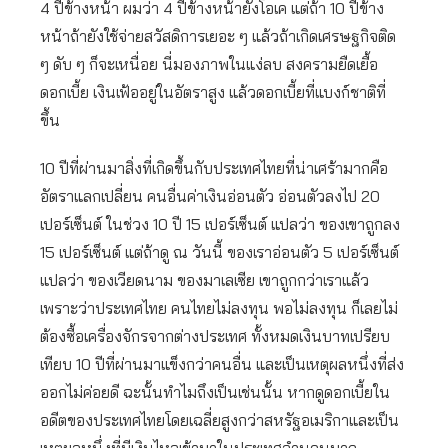
4 ปีข้างหน้า ผมว่า 4 ปีข้างหน้ายังโอเค แต่ถ้า 10 ปีข้าง
หน้าถ้ายังใช้จ่ายสวัสดิการเยอะ ๆ แล้วถ้าเกิดเศรษฐกิจติด
ๆ ดับ ๆ ก็จะเหนื่อย นี่มองภาพในแง่ลบ สงครามยืดเยื้อ
ดอกเบี้ย เงินเฟ้ออยู่ในอัตราสูง แล้วดอกเบี้ยที่แบงก์ชาติที่
ขึ้น
10 ปีที่ผ่านมาสิ่งที่เกิดขึ้นกับประเทศไทยที่น่าเศร้ามากคือ
อัตราแลกเปลี่ยน คนอื่นค่าเงินอ่อนตัว อ่อนตัวลงไป 20
เปอร์เซ็นต์ ในช่วง 10 ปี 15 เปอร์เซ็นต์ แปลว่า ของเขาถูกลง
15 เปอร์เซ็นต์ แต่ถ้าดู ณ วันนี้ ของเราอ่อนตัว 5 เปอร์เซ็นต์
แปลว่า ของเวียดนาม ของมาเลเซีย เขาถูกกว่าเราแล้ว
เพราะว่าประเทศไทย คนไทยไม่ลงทุน พอไม่ลงทุน ก็เลยไม่
ต้องซื้อเครื่องจักรจากต่างประเทศ ทั้งหมดเงินบาทเปรียบ
เทียบ 10 ปีที่ผ่านมาแข็งกว่าคนอื่น และเป็นเหตุผลหนึ่งที่ส่ง
ออกไม่ค่อยดี ฉะนั้นทำไมถึงเป็นเช่นนั้น หากดูดอกเบี้ยใน
อดีตของประเทศไทยโดยเฉลี่ยสูงกว่าสหรัฐอเมริกาและเป็น