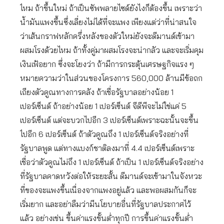
ไหม ถ้าขึ้นใหม่ ถ้าเป็นซัพพลายไซด์ยังไงก็ต้องขึ้น เพราะว่า
น้ำมันแพงขึ้นซึ่งเลี่ยงไม่ได้ที่จะแพง เพียงแต่ว่าที่น่าสนใจ
ว่าเส้นกราฟหลักครึ่งหลังของตัวใหม่ยังจะดีมานด์เข้ามา
ผสมโรงด้วยไหม ถ้าทั้งคู่มาผสมโรงจะน่ากลัว และจะเริ่มคุม
เงินเฟ้อยาก ซึ่งจะโยงว่า ถ้ามีการกระตุ้นเศรษฐกิจแรง ๆ
หมายความว่าในส่วนของโครงการ 560,000 ล้านมีข้อถก
เถียงตัวคูณทางการคลัง ถ้าเชื่อรัฐบาลอย่างน้อย 1
เปอร์เซ็นต์ ถ้าอย่างน้อย 1 เปอร์เซ็นต์ จีดีพีจะไม่ใช่แค่ 5
เปอร์เซ็นต์ แต่จะบวกไปอีก 3 เปอร์เซ็นต์เพราะฉะนั้นจะขึ้น
ไปอีก 6 เปอร์เซ็นต์ ถ้าตัวคูณถึง 1 เปอร์เซ็นต์จริงอย่างที่
รัฐบาลพูด แต่ทางแบงก์ชาติลงมาที่ 4.4 เปอร์เซ็นต์เพราะ
เชื่อว่าตัวคูณไม่ถึง 1 เปอร์เซ็นต์ ถ้าเป็น 1 เปอร์เซ็นต์จริงอย่าง
ที่รัฐบาลคาดหวังต่อให้ระยะสั้น ดีมานด์จะเข้ามาในจังหวะ
ที่ของจะแพงขึ้นเนื่องจากแพงอยู่แล้ว และพอผสมกันก็จะ
เริ่มยาก และอย่าลืมว่ามีนโยบายอื่นที่รัฐบาลประกาศไว้
แล้ว อย่างเช่น ขึ้นค่าแรงขั้นต่ำทุกปี การขึ้นค่าแรงขั้นต่ำ