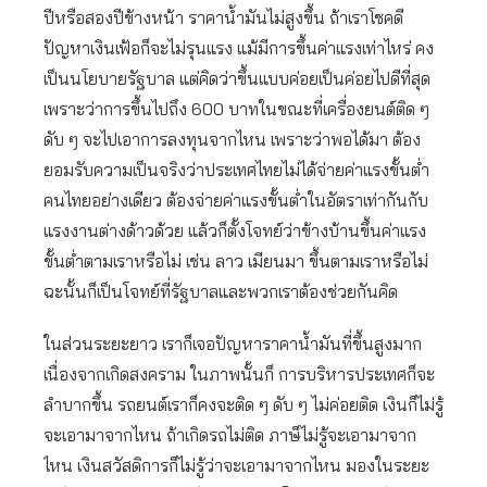
ปีหรือสองปีข้างหน้า ราคาน้ำมันไม่สูงขึ้น ถ้าเราโชคดี
ปัญหาเงินเฟ้อก็จะไม่รุนแรง แม้มีการขึ้นค่าแรงเท่าไหร่ คง
เป็นนโยบายรัฐบาล แต่คิดว่าขึ้นแบบค่อยเป็นค่อยไปดีที่สุด
เพราะว่าการขึ้นไปถึง 600 บาทในขณะที่เครื่องยนต์ติด ๆ
ดับ ๆ จะไปเอาการลงทุนจากไหน เพราะว่าพอได้มา ต้อง
ยอมรับความเป็นจริงว่าประเทศไทยไม่ได้จ่ายค่าแรงขั้นต่ำ
คนไทยอย่างเดียว ต้องจ่ายค่าแรงขั้นต่ำในอัตราเท่ากันกับ
แรงงานต่างด้าวด้วย แล้วก็ตั้งโจทย์ว่าข้างบ้านขึ้นค่าแรง
ขั้นต่ำตามเราหรือไม่ เช่น ลาว เมียนมา ขึ้นตามเราหรือไม่
ฉะนั้นก็เป็นโจทย์ที่รัฐบาลและพวกเราต้องช่วยกันคิด
ในส่วนระยะยาว เราก็เจอปัญหาราคาน้ำมันที่ขึ้นสูงมาก
เนื่องจากเกิดสงคราม ในภาพนั้นก็ การบริหารประเทศก็จะ
ลำบากขึ้น รถยนต์เราก็คงจะติด ๆ ดับ ๆ ไม่ค่อยติด เงินก็ไม่รู้
จะเอามาจากไหน ถ้าเกิดรถไม่ติด ภาษ็ไม่รู้จะเอามาจาก
ไหน เงินสวัสดิการก็ไม่รู้ว่าจะเอามาจากไหน มองในระยะ