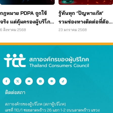
กฎหมาย PDPA ถูกใช้
รู้ทันทุก ‘ปัญหาแก๊ส’
จริง แต่คุ้มครองผู้บริโภค
รวมช่องทางติดต่อที่ต้อง
พอหรือยัง?
รู้
6 สิงหาคม 2568
23 มกราคม 2568
ติดต่อสภา
สภาองค์กรของผู้บริโภค (สภาผู้บริโภค)
เลขที่ 110/1 ซอยลาดพร้าว 26 แยก 1-2 ถนนลาดพร้าว แขวง