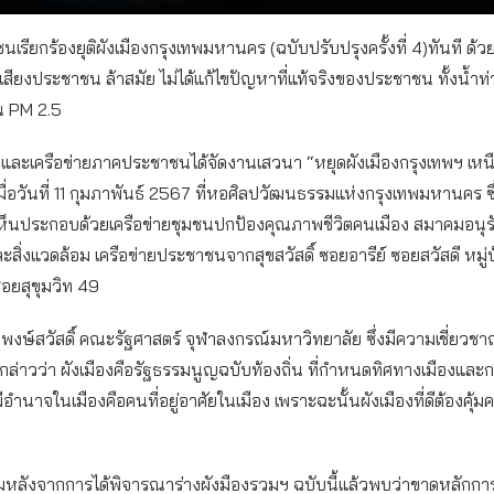
นเรียกร้องยุติผังเมืองกรุงเทพมหานคร (ฉบับปรับปรุงครั้งที่ 4)ทันที ด้ว
งเสียงประชาชน ล้าสมัย ไม่ได้แก้ไขปัญหาที่แท้จริงของประชาชน ทั้งน้ำท
น PM 2.5
คและเครือข่ายภาคประชาชนได้จัดงานเสวนา “หยุดผังเมืองกรุงเทพฯ เหนื
่อวันที่ 11 กุมภาพันธ์ 2567 ที่หอศิลปวัฒนธรรมแห่งกรุงเทพมหานคร ซึ่งม
็นประกอบด้วยเครือข่ายชุมชนปกป้องคุณภาพชีวิตคนเมือง สมาคมอนุรั
สิ่งแวดล้อม เครือข่ายประชาชนจากสุขสวัสดิ์ ซอยอารีย์ ซอยสวัสดี หมู่
อยสุขุมวิท 49
 พงษ์สวัสดิ์ คณะรัฐศาสตร์ จุฬาลงกรณ์มหาวิทยาลัย ซึ่งมีความเชี่ยวช
 กล่าวว่า ผังเมืองคือรัฐธรรมนูญฉบับท้องถิ่น ที่กำหนดทิศทางเมืองและก
่มีอำนาจในเมืองคือคนที่อยู่อาศัยในเมือง เพราะฉะนั้นผังเมืองที่ดีต้องคุ้มค
มหลังจากการได้พิจารณาร่างผังมืองรวมฯ ฉบับนี้แล้วพบว่าขาดหลักการ