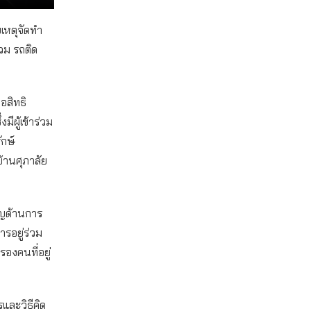
ยเหตุจัดทำ
่วม รถติด
อสิทธิ
ีผู้เข้าร่วม
กษ์
บ้านศุภาลัย
าญด้านการ
ารอยู่ร่วม
รองคนที่อยู่
และวิธีคิด