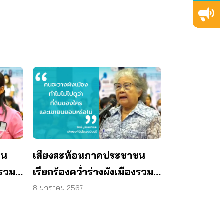
ชน
เสียงสะท้อนภาคประชาชน
งรวม
เรียกร้องคว่ำร่างผังเมืองรวม
กรุงเทพมหานคร (ฉบับ
8 มกราคม 2567
ปรับปรุงครั้งที่ 4)