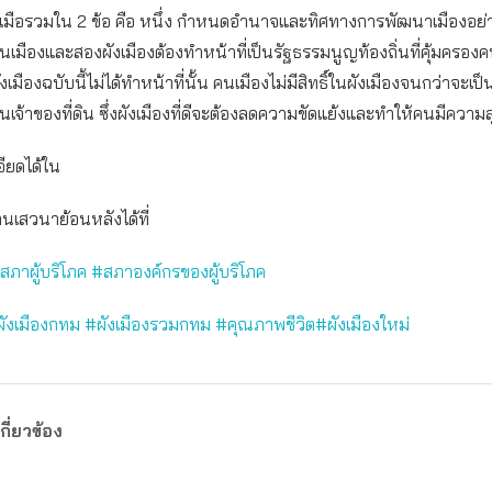
เมือรวมใน 2 ข้อ คือ หนึ่ง กำหนดอำนาจและทิศทางการพัฒนาเมืองอย่
ตในเมืองและสองผังเมืองต้องทำหน้าที่เป็นรัฐธรรมนูญท้องถิ่นที่คุ้มครองคนท
ผังเมืองฉบับนี้ไม่ได้ทำหน้าที่นั้น คนเมืองไม่มีสิทธิ์ในผังเมืองจนกว่าจะเป็น
เจ้าของที่ดิน ซึ่งผังเมืองที่ดีจะต้องลดความขัดแย้งและทำให้คนมีความสุข
ียดได้ใน
นเสวนาย้อนหลังได้ที่
สภาผู้บริโภค
#สภาองค์กรของผู้บริโภค
ังเมืองกทม
#ผังเมืองรวมกทม
#คุณภาพชีวิต
#ผังเมืองใหม่
กี่ยวข้อง