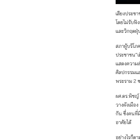
เสียงประชาช
โดยไม่รับฟั
และวิกฤตฝุ่
สภาผู้บริโภ
ประชาชน“เมื
แสดงความเห
ศิลปกรรมและ
พระราม 2 ซ
ผศ.ดร.พิชญ์
วางผังเมือง
กัน ซึ่งคนที
อาศัยได้
อย่างไรก็ตา