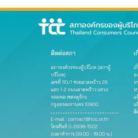
ติดต่อสภา
เก
สภาองค์กรของผู้บริโภค (สภาผู้
เก
บริโภค)
อ
เลขที่ 110/1 ซอยลาดพร้าว 26
หน
แยก 1-2 ถนนลาดพร้าว แขวง
ห
จอมพล เขตจตุจักร
แจ
กรุงเทพมหานคร 10900
แจ
ต
E-mail :
contact@tcc.or.th
โทรศัพท์ 0-2938-1502
(เวลาทำการ 09.00 - 18.00 น.)