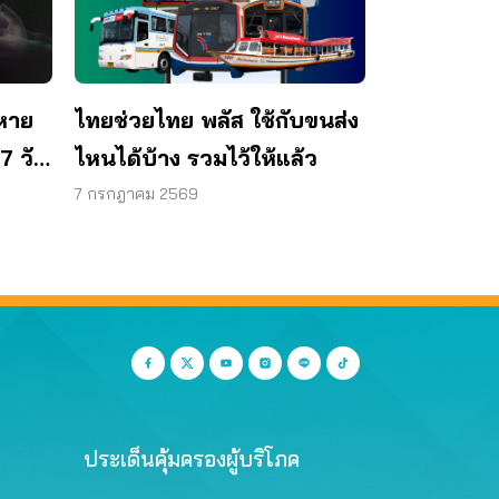
หาย
ไทยช่วยไทย พลัส ใช้กับขนส่ง
7 วัน
ไหนได้บ้าง รวมไว้ให้แล้ว
าท
7 กรกฎาคม 2569
ประเด็นคุ้มครองผู้บริโภค