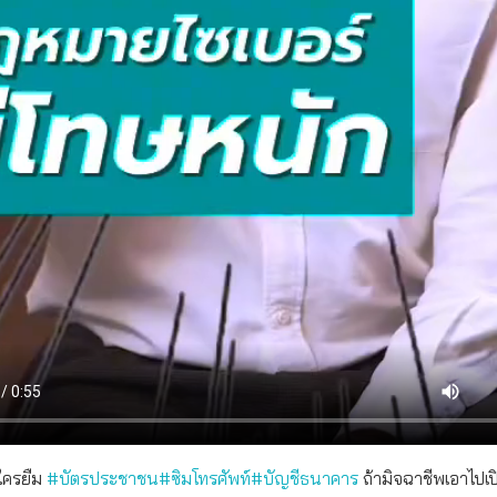
้ใครยืม
#บัตรประชาชน
#ซิมโทรศัพท์
#บัญชีธนาคาร
ถ้ามิจฉาชีพเอาไปเ