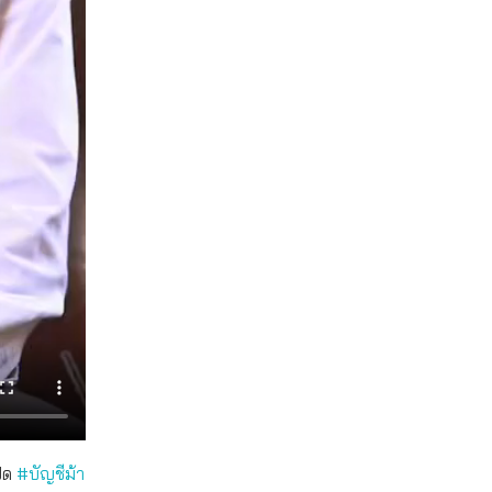
ปิด
#บัญชีม้า