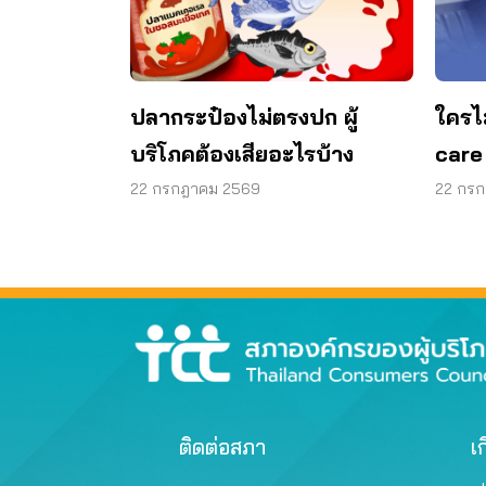
ปลากระป๋องไม่ตรงปก ผู้
ใครไ
บริโภคต้องเสียอะไรบ้าง
care
22 กรกฎาคม 2569
22 กร
ติดต่อสภา
เก