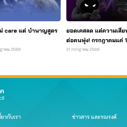
ม่ care แต่ บำนาญสูตร
ยอดเคสลด แต่ความเสีย
ต่อคนพุ่ง! กรกฎาคมแค่ 1
สูญแล้วกว่า 521 ล้านบ
กฎาคม 2569
21 กรกฎาคม 2569
ี่ยวกับเรา
ข่าวสาร และรณรงค์