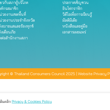
ี่ยวกับสภาผู้บริโภค
ประกาศเชิญชวน
งค์กรสมาชิก
อินโฟกราฟิก
่วยงานเขตพื้นที่
วิดีโอเพื่อการเรียนรู้
น่วยงานประจำจังหวัด
มัลติมีเดีย
้งเบาะแสและร้องทุกข์
หนังสือและคู่มือ
้งเตือนภัย
เอกสารเผยแพร่
ิดต่อสำนักงานสภา
right © Thailand Consumers Council 2025 |
Website Privacy P
มเติมคลิก
Privacy & Cookies Policy
่าน คุณสามารถเลือกตั้งค่าความเป็นส่วนตัวได้