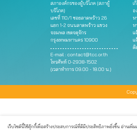
สภาองค์กรของผู้บริโภค (สภาผู้
เก
บริโภค)
อ
เลขที่ 110/1 ซอยลาดพร้าว 26
หน
แยก 1-2 ถนนลาดพร้าว แขวง
ห
จอมพล เขตจตุจักร
แจ
กรุงเทพมหานคร 10900
แจ
ต
E-mail :
contact@tcc.or.th
โทรศัพท์ 0-2938-1502
(เวลาทำการ 09.00 - 18.00 น.)
Copy
เว็บไซต์นี้ใช้คุ้กกี้เพื่อสร้างประสบการณ์ที่ดีมีประสิทธิภาพยิ่งขึ้น อ่านเพิ่
เว็บไซต์นี้ใช้คุกกี้เพื่อมอบประสบการณ์การใช้งานที่ดีให้แก่ท