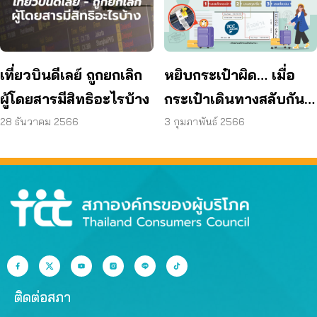
เที่ยวบินดีเลย์ ถูกยกเลิก
หยิบกระเป๋าผิด… เมื่อ
ผู้โดยสารมีสิทธิอะไรบ้าง
กระเป๋าเดินทางสลับกันที่
สนามบิน ทำยังไงดี?
28 ธันวาคม 2566
3 กุมภาพันธ์ 2566
ติดต่อสภา