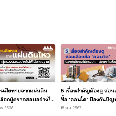
รเสียหายจากแผ่นดิน
5 เรื่องสำคัญต้องดู ก่อน
เลือกผู้ตรวจสอบอย่างไร
ซื้อ ‘คอนโด’ ป้องกันปัญ
ด้มาตรฐาน
ตรงปก – สัญญาไม่เป็น
ยน 2568
18 พ.ค. 2567