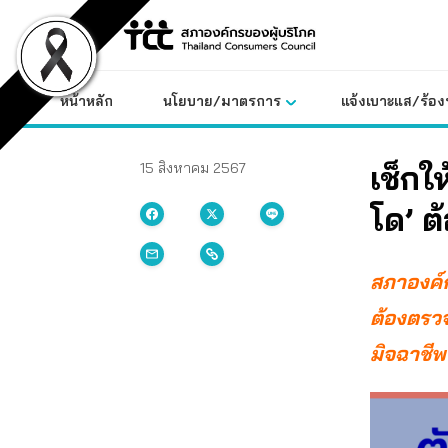
Skip
to
content
หน้าหลัก
นโยบาย/มาตรการ
แจ้งเบาะแส/ร้องท
เช็กใ
15 สิงหาคม 2567
โด’ 
สภาองค์กร
ต้องตรวจส
มิจฉาชีพ