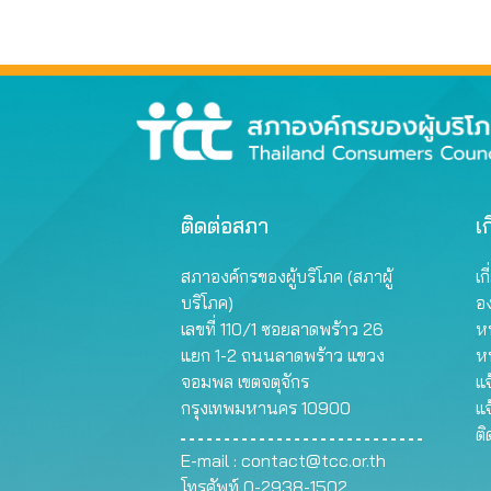
ติดต่อสภา
เก
สภาองค์กรของผู้บริโภค (สภาผู้
เก
บริโภค)
อ
เลขที่ 110/1 ซอยลาดพร้าว 26
หน
แยก 1-2 ถนนลาดพร้าว แขวง
ห
จอมพล เขตจตุจักร
แจ
กรุงเทพมหานคร 10900
แจ
ต
E-mail :
contact@tcc.or.th
โทรศัพท์ 0-2938-1502