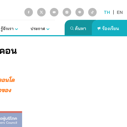
TH
|
EN
รู้จักเรา
ประกาศ
– คอน
ก-คอนโด
่อของ