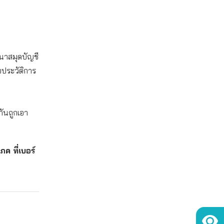
นาสมุดบัญชี
บประวัติการ
กันถูกเอา
ค ที่เบอร์